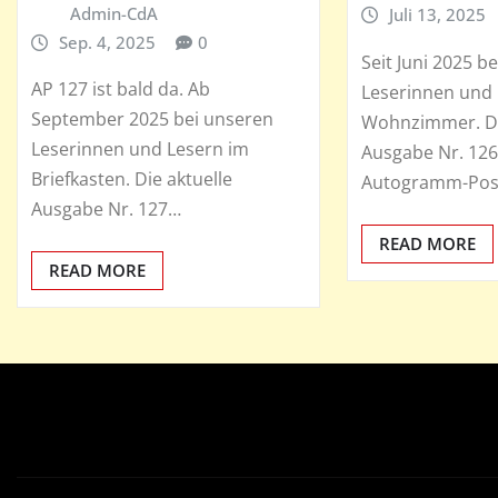
Admin-CdA
Juli 13, 2025
Sep. 4, 2025
0
Seit Juni 2025 b
AP 127 ist bald da. Ab
Leserinnen und 
September 2025 bei unseren
Wohnzimmer. Di
Leserinnen und Lesern im
Ausgabe Nr. 126
Briefkasten. Die aktuelle
Autogramm-Pos
Ausgabe Nr. 127…
READ MORE
READ MORE