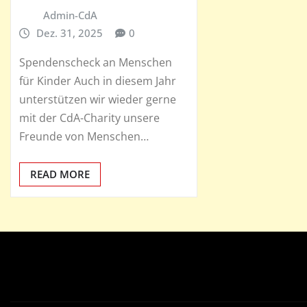
Admin-CdA
Dez. 31, 2025
0
Spendenscheck an Menschen
für Kinder Auch in diesem Jahr
unterstützen wir wieder gerne
mit der CdA-Charity unsere
Freunde von Menschen…
READ MORE