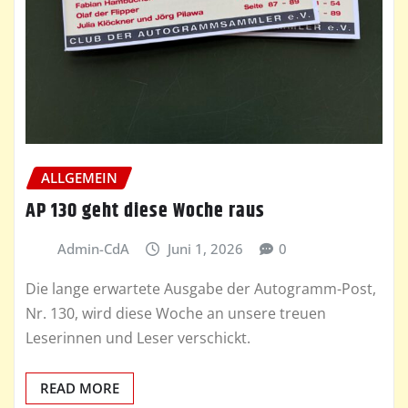
ALLGEMEIN
AP 130 geht diese Woche raus
Admin-CdA
Juni 1, 2026
0
Die lange erwartete Ausgabe der Autogramm-Post,
Nr. 130, wird diese Woche an unsere treuen
Leserinnen und Leser verschickt.
READ MORE