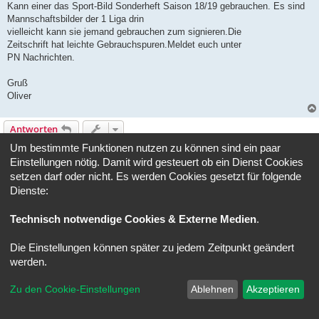
a
Kann einer das Sport-Bild Sonderheft Saison 18/19 gebrauchen. Es sind
g
Mannschaftsbilder der 1 Liga drin
vielleicht kann sie jemand gebrauchen zum signieren.Die
Zeitschrift hat leichte Gebrauchspuren.Meldet euch unter
PN Nachrichten.
Gruß
Oliver
Antworten
1 Beitrag • Seite
1
von
1
Um bestimmte Funktionen nutzen zu können sind ein paar
Einstellungen nötig. Damit wird gesteuert ob ein Dienst Cookies
Gehe zu
setzen darf oder nicht. Es werden Cookies gesetzt für folgende
Dienste:
Foren-Übersicht
Alle Zeiten sind
UTC+02:00
Technisch notwendige Cookies & Externe Medien
.
Powered by
phpBB
® Forum Software © phpBB Limited
Deutsche Übersetzung durch
phpBB.de
Die Einstellungen können später zu jedem Zeitpunkt geändert
Datenschutz
|
Nutzungsbedingungen
werden.
Zu den Cookie-Einstellungen
Ablehnen
Akzeptieren