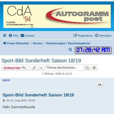
FAQ
Kontakt
Registrieren
Anmelden
Foren-Übersicht
Service
Kleinanzeigen / Tauschangebote
07
:
28
:
42 AM
S
u
Sport-Bild Sonderheft Saison 18/19
c
Suche
Erweiterte
Antworten
h
1 Beitrag • Seite
1
von
1
e
Olli70
Sport-Bild Sonderheft Saison 18/19
B
Do 21. Aug 2025, 18:32
e
i
Hallo Sammlerfreunde
t
r