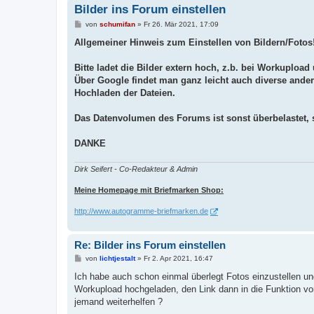
Bilder ins Forum einstellen
B
von
schumifan
»
Fr 26. Mär 2021, 17:09
e
i
Allgemeiner Hinweis zum Einstellen von Bildern/Fotos
t
r
a
Bitte ladet die Bilder extern hoch, z.b. bei Workupload 
g
Über Google findet man ganz leicht auch diverse ander
Hochladen der Dateien.
Das Datenvolumen des Forums ist sonst überbelastet,
DANKE
Dirk Seifert - Co-Redakteur & Admin
Meine Homepage mit Briefmarken Shop:
http://www.autogramme-briefmarken.de
Re: Bilder ins Forum einstellen
B
von
lichtjestalt
»
Fr 2. Apr 2021, 16:47
e
i
Ich habe auch schon einmal überlegt Fotos einzustellen und
t
Workupload hochgeladen, den Link dann in die Funktion von
r
a
jemand weiterhelfen ?
g