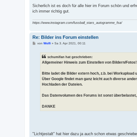
Sicherlich ist es doch für alle hier im Forum schön und er
ich immer richtig gut.
https://www.instagram.com/fussball_stars_autogramme_fsa/
Re: Bilder ins Forum einstellen
B
von
Wolfi
»
Sa 3. Apr 2021, 00:11
e
i
t
schumifan hat geschrieben:
r
a
Allgemeiner Hinweis zum Einstellen von Bildern/Fotos!
g
Bitte ladet die Bilder extern hoch, z.b. bei Workupload u
Über Google findet man ganz leicht auch diverse ander
Hochladen der Dateien.
Das Datenvolumen des Forums ist sonst überbelastet
DANKE
"Lichtjestalt" hat hier dazu ja auch schon etwas geschriebe