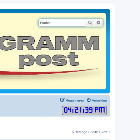
Suche
Erweiterte Suche
Registrieren
Anmelden
04
:
21
:
40 PM
5 Beiträge • Seite
1
von
1