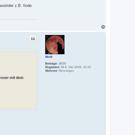
n
ostrider z.B. finde
N
a
c
h
o
b
e
n
Wolfi
Beiträge:
3025
Registriert:
Mi 8. Okt 2008, 20:42
Wohnort:
Renningen
besser mit dem