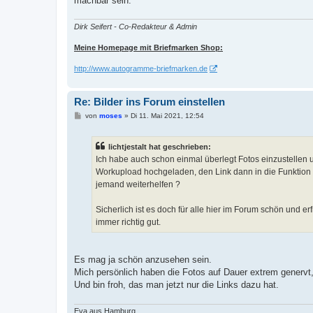
machbar sein.
Dirk Seifert - Co-Redakteur & Admin
Meine Homepage mit Briefmarken Shop:
http://www.autogramme-briefmarken.de
Re: Bilder ins Forum einstellen
B
von
moses
»
Di 11. Mai 2021, 12:54
e
i
t
lichtjestalt hat geschrieben:
r
a
Ich habe auch schon einmal überlegt Fotos einzustellen un
g
Workupload hochgeladen, den Link dann in die Funktion v
jemand weiterhelfen ?
Sicherlich ist es doch für alle hier im Forum schön und e
immer richtig gut.
Es mag ja schön anzusehen sein.
Mich persönlich haben die Fotos auf Dauer extrem genervt, 
Und bin froh, das man jetzt nur die Links dazu hat.
Eva aus Hamburg