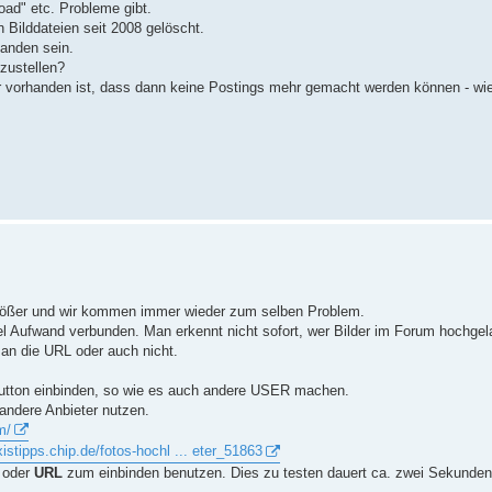
ad" etc. Probleme gibt.
Bilddateien seit 2008 gelöscht.
anden sein.
nzustellen?
r vorhanden ist, dass dann keine Postings mehr gemacht werden können - wie
 größer und wir kommen immer wieder zum selben Problem.
el Aufwand verbunden. Man erkennt nicht sofort, wer Bilder im Forum hochgel
an die URL oder auch nicht.
tton einbinden, so wie es auch andere USER machen.
andere Anbieter nutzen.
m/
xistipps.chip.de/fotos-hochl ... eter_51863
oder
URL
zum einbinden benutzen. Dies zu testen dauert ca. zwei Sekunden u