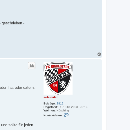
 geschrieben -
N
a
c
h
o
b
e
n
aden hat oder extern.
schumifan
Beiträge:
2812
Registriert:
Di 7. Okt 2008, 20:13
Wohnort:
Kösching
K
Kontaktdaten:
o
n
t
nd sollte für jeden
a