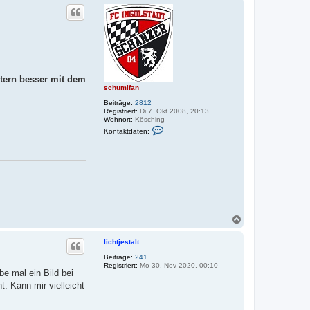
etern besser mit dem
schumifan
Beiträge:
2812
Registriert:
Di 7. Okt 2008, 20:13
Wohnort:
Kösching
K
Kontaktdaten:
o
n
t
a
k
t
d
a
t
e
N
n
v
a
o
c
lichtjestalt
n
h
s
o
Beiträge:
241
c
Registriert:
Mo 30. Nov 2020, 00:10
b
h
be mal ein Bild bei
e
u
. Kann mir vielleicht
m
n
i
f
a