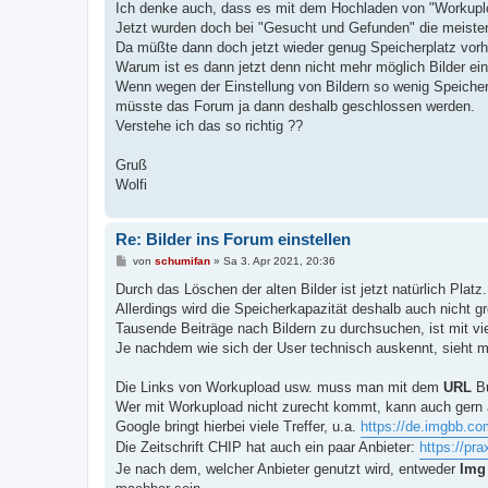
Ich denke auch, dass es mit dem Hochladen von "Workuplo
Jetzt wurden doch bei "Gesucht und Gefunden" die meisten 
Da müßte dann doch jetzt wieder genug Speicherplatz vorh
Warum ist es dann jetzt denn nicht mehr möglich Bilder ei
Wenn wegen der Einstellung von Bildern so wenig Speiche
müsste das Forum ja dann deshalb geschlossen werden.
Verstehe ich das so richtig ??
Gruß
Wolfi
Re: Bilder ins Forum einstellen
B
von
schumifan
»
Sa 3. Apr 2021, 20:36
e
i
Durch das Löschen der alten Bilder ist jetzt natürlich Platz.
t
Allerdings wird die Speicherkapazität deshalb auch nicht
r
a
Tausende Beiträge nach Bildern zu durchsuchen, ist mit vi
g
Je nachdem wie sich der User technisch auskennt, sieht m
Die Links von Workupload usw. muss man mit dem
URL
Bu
Wer mit Workupload nicht zurecht kommt, kann auch gern 
Google bringt hierbei viele Treffer, u.a.
https://de.imgbb.co
Die Zeitschrift CHIP hat auch ein paar Anbieter:
https://pra
Je nach dem, welcher Anbieter genutzt wird, entweder
Img