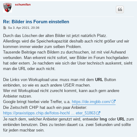
schumifan
Re: Bilder ins Forum einstellen
B
Sa 3. Apr 2021, 20:36
e
i
Durch das Löschen der alten Bilder ist jetzt natürlich Platz.
t
Allerdings wird die Speicherkapazität deshalb auch nicht größer und wir
r
a
kommen immer wieder zum selben Problem.
g
Tausende Beiträge nach Bildern zu durchsuchen, ist mit viel Aufwand
verbunden. Man erkennt nicht sofort, wer Bilder im Forum hochgeladen
hat oder extern. Je nachdem wie sich der User technisch auskennt, sieht
man die URL oder auch nicht.
Die Links von Workupload usw. muss man mit dem
URL
Button
einbinden, so wie es auch andere USER machen.
Wer mit Workupload nicht zurecht kommt, kann auch gern andere
Anbieter nutzen.
Google bringt hierbei viele Treffer, u.a.
https://de.imgbb.com/
Die Zeitschrift CHIP hat auch ein paar Anbieter:
https://praxistipps.chip.de/fotos-hochl ... eter_51863
Je nach dem, welcher Anbieter genutzt wird, entweder
Img
oder
URL
zum
einbinden benutzen. Dies zu testen dauert ca. zwei Sekunden und sollte
für jeden machbar sein.