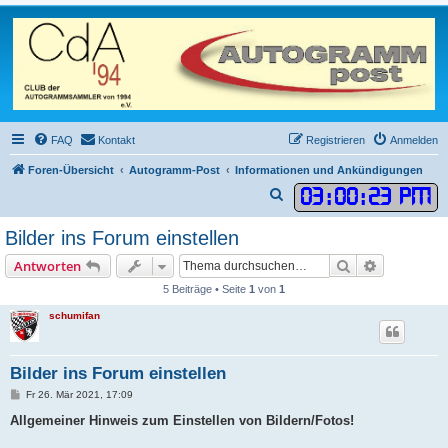
FAQ
Kontakt
Registrieren
Anmelden
Foren-Übersicht
Autogramm-Post
Informationen und Ankündigungen
03
:
00
:
24 PM
S
u
Bilder ins Forum einstellen
c
Suche
Erweiterte
Antworten
h
5 Beiträge • Seite
1
von
1
e
schumifan
Bilder ins Forum einstellen
B
Fr 26. Mär 2021, 17:09
e
i
Allgemeiner Hinweis zum Einstellen von Bildern/Fotos!
t
r