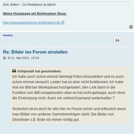
Dirk Seifert - Co-Redakteur & Admin
Meine Homepage mit Briefmarken Shop:
http://www.autogramme-briefmarken.de
moses
Re: Bilder ins Forum einstellen
B
Di 11. Mai 2021, 12:54
e
i
t
lichtjestalt hat geschrieben:
r
a
Ich habe auch schon einmal überlegt Fotos einzustellen und es auch
g
schon einmal versucht. Leider hat es aber nicht funktioniert. Ich habe
mal ein Bild bei Workupload hochgeladen, den Link dann in die
Funktion von IMG eingebunden aber es hat nicht geklappt, auch ohne
die Einbindung nicht. Kann mir vielleicht jemand weiterhelfen ?
Sicherlich ist es doch für alle hier im Forum schön und erfreulich wenn
man Bilder von anderen Sammlererfolgen sieht. Die Bilder von
Ghostrider z.B. finde ich immer richtig gut.