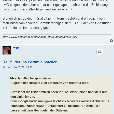
ein Bild bei Workupload hochgeladen, den Link dann in die Funktion von
g
IMG eingebunden aber es hat nicht geklappt, auch ohne die Einbindung
nicht. Kann mir vielleicht jemand weiterhelfen ?
Sicherlich ist es doch für alle hier im Forum schön und erfreulich wenn
man Bilder von anderen Sammlererfolgen sieht. Die Bilder von Ghostrider
z.B. finde ich immer richtig gut.
https://www.instagram.com/fussball_stars_autogramme_fsa/
Wolfi
Re: Bilder ins Forum einstellen
B
Sa 3. Apr 2021, 00:11
e
i
t
schumifan hat geschrieben:
r
a
Allgemeiner Hinweis zum Einstellen von Bildern/Fotos!
g
Bitte ladet die Bilder extern hoch, z.b. bei Workupload und stellt nur
den Link hier ein.
Über Google findet man ganz leicht auch diverse andere Anbieter. Je
nach benutzten Browser funktioniert es bei anderen Anbietern
besser mit dem Hochladen der Dateien.