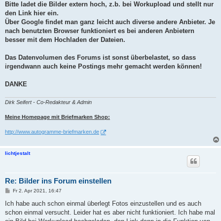
a
Bitte ladet die Bilder extern hoch, z.b. bei Workupload und stellt nur
g
den Link hier ein.
Über Google findet man ganz leicht auch diverse andere Anbieter. Je
nach benutzten Browser funktioniert es bei anderen Anbietern
besser mit dem Hochladen der Dateien.
Das Datenvolumen des Forums ist sonst überbelastet, so dass
irgendwann auch keine Postings mehr gemacht werden können!
DANKE
Dirk Seifert - Co-Redakteur & Admin
Meine Homepage mit Briefmarken Shop:
http://www.autogramme-briefmarken.de
lichtjestalt
Re: Bilder ins Forum einstellen
B
Fr 2. Apr 2021, 16:47
e
i
Ich habe auch schon einmal überlegt Fotos einzustellen und es auch
t
schon einmal versucht. Leider hat es aber nicht funktioniert. Ich habe mal
r
a