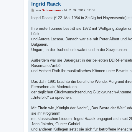
Ingrid Raack
B
von
Schneemann
»
Mo 2. Okt 2017, 12:06
e
i
Ingrid Raack (* 22. Mai 1954 in Zeißig bei Hoyerswerda) is
t
r
a
Ihre erste Tournee bestritt sie 1972 mit Wolfgang Ziegle
g
Lück
und Aurora Lacasa. Danach war sie mit Peter Albert und Ach
Bulgarien,
Ungarn, in die Tschechoslowakei und in die Sowjetunion.
Außerdem war sie Dauergast in der beliebten DDR-Fernsehs
Rosemarie Ambé
und Herbert Roth ihr musikalisches Können unter Beweis st
Das Jahr 1991 brachte die berufliche Wende. Aufgrund ihre
Fernsehen als Moderatorin
der täglichen Glückwunschsendung Glückwunsch-Antenne i
„Unterbild“ zu sprechen.
Mit Titeln wie „Königin der Nacht“, „Das Beste der Welt“ 
sie ihr Programm
mit klassischen Liedern. Ingrid Raack engagiert sich sei
Jann Jakobs, Gunter Gabriel
und anderen Kollegen setzt sie sich für betroffene Mens