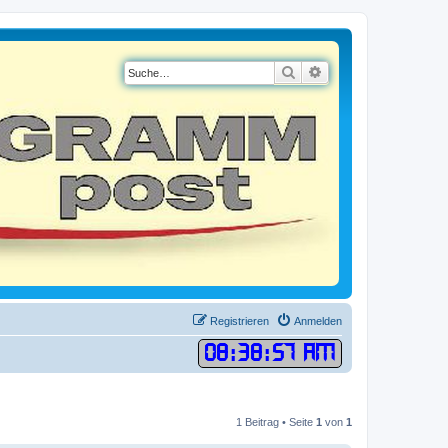
Suche
Erweiterte Suche
Registrieren
Anmelden
08
:
38
:
57 AM
1 Beitrag • Seite
1
von
1