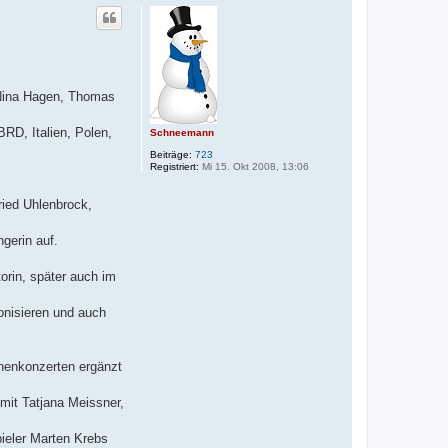
 Nina Hagen, Thomas
RD, Italien, Polen,
Schneemann
Beiträge:
723
Registriert:
Mi 15. Okt 2008, 13:06
ried Uhlenbrock,
gerin auf.
orin, später auch im
nisieren und auch
chenkonzerten ergänzt
mit Tatjana Meissner,
ieler Marten Krebs