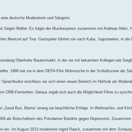
t eine deutsche Moderatorin und Sängerin.
r und Jürgen Walter. Es folgte der Musikexpress zusammen mit Andreas Holm,
im Mentzel auf Tour. Gastspiele führten sie nach Kuba, Jugoslawien, in die B
endung Oberhofer Bauernmarkt, in der sie mit bekannten Kollegen wie Siegf
ellte. 1990 trat sie in dem DEFA-Film Motivsuche in der Schlußszene als Sän
r Sprachkultur erschloss sie sich einen neuen Bereich im Hörfunk als Moderat
m ORB-Fernsehen. Daraus ergab sich auch die Möglichkeit Filme zu synchro
oder „Good Bye, Mama“ errang sie beachtliche Erfolge. In Weihnachts- und Kir
t 2009 als Botschafterin des Potsdamer Bündnis gegen Depression. Zusammen 
chen ein. Im August 2013 moderierte Ingrid Raack, zusammen mit dem Schausp