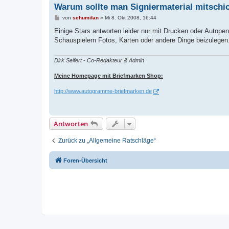
Warum sollte man Signiermaterial mitschi
B
von
schumifan
»
Mi 8. Okt 2008, 16:44
e
i
Einige Stars antworten leider nur mit Drucken oder Autopen
t
Schauspielern Fotos, Karten oder andere Dinge beizulegen
r
a
g
Dirk Seifert - Co-Redakteur & Admin
Meine Homepage mit Briefmarken Shop:
http://www.autogramme-briefmarken.de
Antworten
Zurück zu „Allgemeine Ratschläge“
Foren-Übersicht