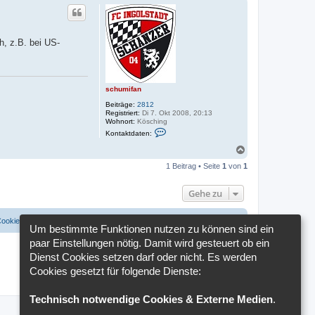
h, z.B. bei US-
schumifan
Beiträge:
2812
Registriert:
Di 7. Okt 2008, 20:13
Wohnort:
Kösching
K
Kontaktdaten:
o
n
N
t
a
a
1 Beitrag • Seite
1
von
1
c
k
h
t
o
d
Gehe zu
a
b
t
e
e
n
Cookies löschen
Cookie-Einstellungen
Alle Zeiten sind
UTC+02:00
n
Um bestimmte Funktionen nutzen zu können sind ein
v
o
paar Einstellungen nötig. Damit wird gesteuert ob ein
n
Dienst Cookies setzen darf oder nicht. Es werden
s
c
Cookies gesetzt für folgende Dienste:
h
u
m
Technisch notwendige Cookies & Externe Medien
.
i
f
a