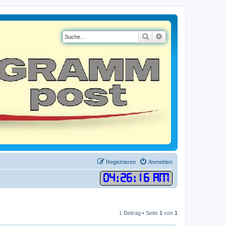
Suche
Erweiterte Suche
Registrieren
Anmelden
04
:
26
:
16 AM
1 Beitrag • Seite
1
von
1