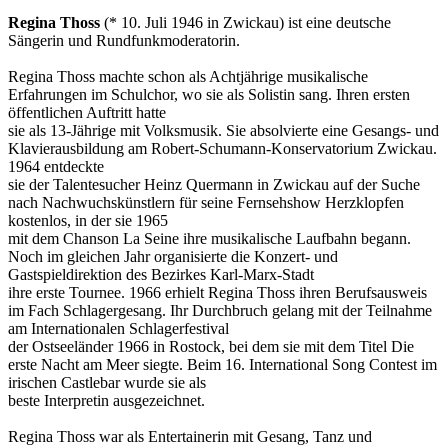
Regina Thoss
(* 10. Juli 1946 in Zwickau) ist eine deutsche
Sängerin und Rundfunkmoderatorin.
Regina Thoss machte schon als Achtjährige musikalische
Erfahrungen im Schulchor, wo sie als Solistin sang. Ihren ersten
öffentlichen Auftritt hatte
sie als 13-Jährige mit Volksmusik. Sie absolvierte eine Gesangs- und
Klavierausbildung am Robert-Schumann-Konservatorium Zwickau.
1964 entdeckte
sie der Talentesucher Heinz Quermann in Zwickau auf der Suche
nach Nachwuchskünstlern für seine Fernsehshow Herzklopfen
kostenlos, in der sie 1965
mit dem Chanson La Seine ihre musikalische Laufbahn begann.
Noch im gleichen Jahr organisierte die Konzert- und
Gastspieldirektion des Bezirkes Karl-Marx-Stadt
ihre erste Tournee. 1966 erhielt Regina Thoss ihren Berufsausweis
im Fach Schlagergesang. Ihr Durchbruch gelang mit der Teilnahme
am Internationalen Schlagerfestival
der Ostseeländer 1966 in Rostock, bei dem sie mit dem Titel Die
erste Nacht am Meer siegte. Beim 16. International Song Contest im
irischen Castlebar wurde sie als
beste Interpretin ausgezeichnet.
Regina Thoss war als Entertainerin mit Gesang, Tanz und