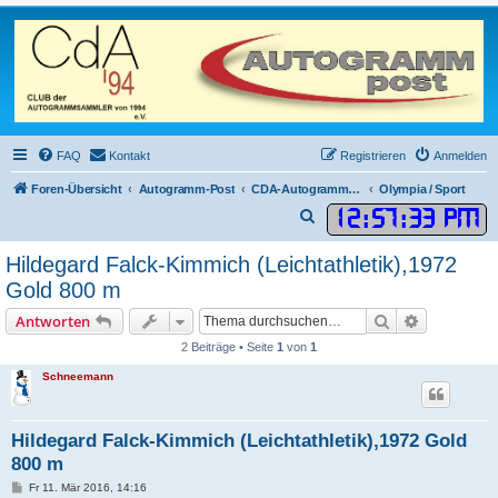
FAQ
Kontakt
Registrieren
Anmelden
Foren-Übersicht
Autogramm-Post
CDA-Autogrammkarten
Olympia / Sport
12
:
57
:
34 PM
S
u
Hildegard Falck-Kimmich (Leichtathletik),1972
c
Gold 800 m
h
Suche
Erweiterte
Antworten
e
2 Beiträge • Seite
1
von
1
Schneemann
Hildegard Falck-Kimmich (Leichtathletik),1972 Gold
800 m
B
Fr 11. Mär 2016, 14:16