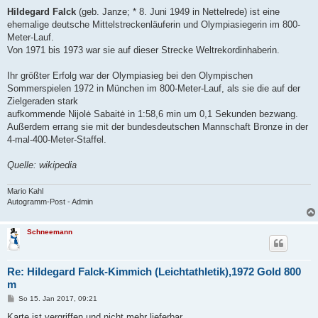
e
i
Hildegard Falck
(geb. Janze; * 8. Juni 1949 in Nettelrede) ist eine
t
ehemalige deutsche Mittelstreckenläuferin und Olympiasiegerin im 800-
r
a
Meter-Lauf.
g
Von 1971 bis 1973 war sie auf dieser Strecke Weltrekordinhaberin.
Ihr größter Erfolg war der Olympiasieg bei den Olympischen
Sommerspielen 1972 in München im 800-Meter-Lauf, als sie die auf der
Zielgeraden stark
aufkommende Nijolė Sabaitė in 1:58,6 min um 0,1 Sekunden bezwang.
Außerdem errang sie mit der bundesdeutschen Mannschaft Bronze in der
4-mal-400-Meter-Staffel.
Quelle: wikipedia
Mario Kahl
Autogramm-Post - Admin
Schneemann
Re: Hildegard Falck-Kimmich (Leichtathletik),1972 Gold 800
m
B
So 15. Jan 2017, 09:21
e
i
Karte ist vergriffen und nicht mehr lieferbar.