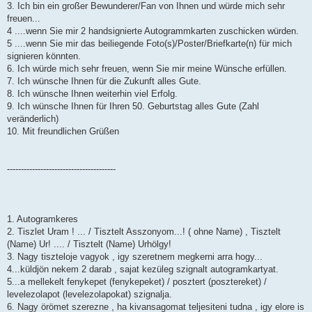
a
3. Ich bin ein großer Bewunderer/Fan von Ihnen und würde mich sehr
g
freuen...
4 ....wenn Sie mir 2 handsignierte Autogrammkarten zuschicken würden.
5 ....wenn Sie mir das beiliegende Foto(s)/Poster/Briefkarte(n) für mich
signieren könnten.
6. Ich würde mich sehr freuen, wenn Sie mir meine Wünsche erfüllen.
7. Ich wünsche Ihnen für die Zukunft alles Gute.
8. Ich wünsche Ihnen weiterhin viel Erfolg.
9. Ich wünsche Ihnen für Ihren 50. Geburtstag alles Gute (Zahl
veränderlich)
10. Mit freundlichen Grüßen
---------------------------------------
1. Autogramkeres
2. Tiszlet Uram ! ... / Tisztelt Asszonyom...! ( ohne Name) , Tisztelt
(Name) Ur! .... / Tisztelt (Name) Urhölgy!
3. Nagy tiszteloje vagyok , igy szeretnem megkerni arra hogy...
4...küldjön nekem 2 darab , sajat kezüleg szignalt autogramkartyat.
5...a mellekelt fenykepet (fenykepeket) / posztert (posztereket) /
levelezolapot (levelezolapokat) szignalja.
6. Nagy örömet szerezne , ha kivansagomat teljesiteni tudna , igy elore is