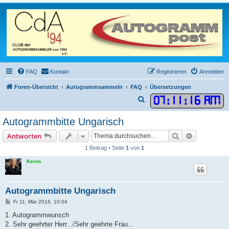
FAQ
Kontakt
Registrieren
Anmelden
Foren-Übersicht
Autogrammsammeln
FAQ
Übersetzungen
07
:
11
:
16 AM
S
u
Autogrammbitte Ungarisch
c
Suche
Erweiterte
Antworten
h
1 Beitrag • Seite
1
von
1
e
Kevin
Autogrammbitte Ungarisch
B
Fr 11. Mär 2016, 10:04
e
i
1. Autogrammwunsch
t
2. Sehr geehrter Herr.../Sehr geehrte Frau...
r