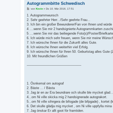
Autogrammbitte Schwedisch
B
von
Kevin
»
Do 10. Mär 2016, 17:51
e
i
1. Autogrammwunsch
t
2. Sehr geehrter Herr.../Sehr geehrte Frau...
r
a
3. Ich bin ein großer Bewunderer/Fan von Ihnen und würde 
g
4 ....wenn Sie mir 2 handsignierte Autogrammkarten zusch
5 ....wenn Sie mir das beiliegende Foto(s)/Poster/Briefkart
6. Ich würde mich sehr freuen, wenn Sie mir meine Wünsche
7. Ich wünsche Ihnen für die Zukunft alles Gute.
8. Ich wünsche Ihnen weiterhin viel Erfolg.
9. Ich wünsche Ihnen für Ihren 50. Geburtstag alles Gute (Z
10. Mit freundlichen Grüßen
------------------------------------------------------
1. Ösnkemal om autograf
2. Bäste ... / Bästa
3. Jag är en av Era beundrare och skulle ble mycket glad...
4...om Ni ville skicka mig 2 handsignerade autograkort.
5...om Ni ville sihngera de bifogade (de bifpgade) , kortet (
6. Det skulle glädja mig mycket , om Ni ville uppfylla mina
7. Jag önskar Er allt goot för framtiden.