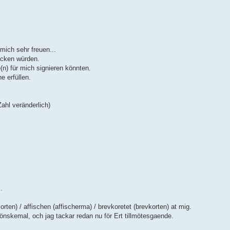
mich sehr freuen...
icken würden.
e(n) für mich signieren könnten.
 erfüllen.
ahl veränderlich)
.
korten) / affischen (affischerma) / brevkoretet (brevkorten) at mig.
 önskemal, och jag tackar redan nu för Ert tillmötesgaende.