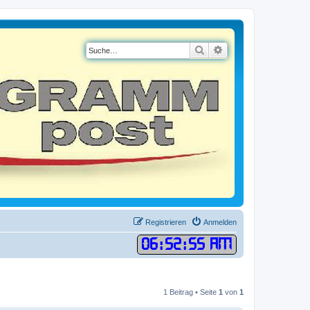
Suche
Erweiterte Suche
Registrieren
Anmelden
06
:
52
:
55 AM
1 Beitrag • Seite
1
von
1