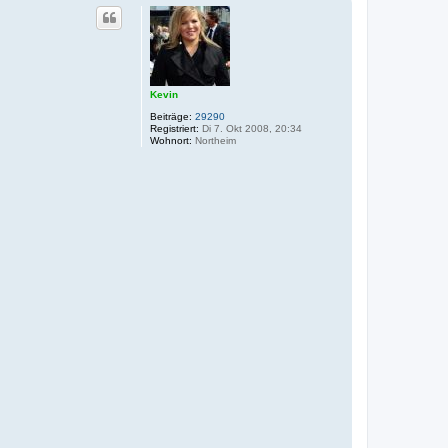
Kevin
Beiträge:
29290
Registriert:
Di 7. Okt 2008, 20:34
Wohnort:
Northeim