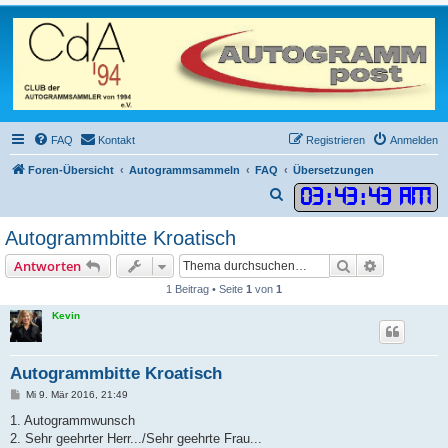
FAQ
Kontakt
Registrieren
Anmelden
Foren-Übersicht
Autogrammsammeln
FAQ
Übersetzungen
03
:
43
:
43 AM
S
u
Autogrammbitte Kroatisch
c
Suche
Erweiterte
Antworten
h
1 Beitrag • Seite
1
von
1
e
Kevin
Autogrammbitte Kroatisch
B
Mi 9. Mär 2016, 21:49
e
i
1. Autogrammwunsch
t
2. Sehr geehrter Herr.../Sehr geehrte Frau...
r