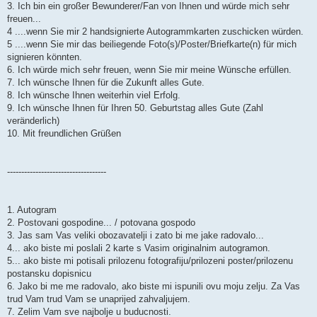
a
3. Ich bin ein großer Bewunderer/Fan von Ihnen und würde mich sehr
g
freuen...
4 ....wenn Sie mir 2 handsignierte Autogrammkarten zuschicken würden.
5 ....wenn Sie mir das beiliegende Foto(s)/Poster/Briefkarte(n) für mich
signieren könnten.
6. Ich würde mich sehr freuen, wenn Sie mir meine Wünsche erfüllen.
7. Ich wünsche Ihnen für die Zukunft alles Gute.
8. Ich wünsche Ihnen weiterhin viel Erfolg.
9. Ich wünsche Ihnen für Ihren 50. Geburtstag alles Gute (Zahl
veränderlich)
10. Mit freundlichen Grüßen
-----------------------------------
1. Autogram
2. Postovani gospodine... / potovana gospodo
3. Jas sam Vas veliki obozavatelji i zato bi me jake radovalo...
4... ako biste mi poslali 2 karte s Vasim originalnim autogramon.
5... ako biste mi potisali prilozenu fotografiju/prilozeni poster/prilozenu
postansku dopisnicu
6. Jako bi me me radovalo, ako biste mi ispunili ovu moju zelju. Za Vas
trud Vam trud Vam se unaprijed zahvaljujem.
7. Zelim Vam sve najbolje u buducnosti.