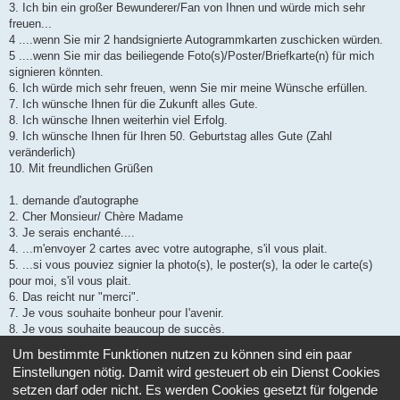
a
3. Ich bin ein großer Bewunderer/Fan von Ihnen und würde mich sehr
g
freuen...
4 ....wenn Sie mir 2 handsignierte Autogrammkarten zuschicken würden.
5 ....wenn Sie mir das beiliegende Foto(s)/Poster/Briefkarte(n) für mich
signieren könnten.
6. Ich würde mich sehr freuen, wenn Sie mir meine Wünsche erfüllen.
7. Ich wünsche Ihnen für die Zukunft alles Gute.
8. Ich wünsche Ihnen weiterhin viel Erfolg.
9. Ich wünsche Ihnen für Ihren 50. Geburtstag alles Gute (Zahl
veränderlich)
10. Mit freundlichen Grüßen
1. demande d'autographe
2. Cher Monsieur/ Chère Madame
3. Je serais enchanté....
4. ...m'envoyer 2 cartes avec votre autographe, s'il vous plait.
5. ...si vous pouviez signier la photo(s), le poster(s), la oder le carte(s)
pour moi, s'il vous plait.
6. Das reicht nur "merci".
7. Je vous souhaite bonheur pour I'avenir.
8. Je vous souhaite beaucoup de succès.
9. Je vous prèsente mes meilleurs voeux pour votre anniversaire.
Um bestimmte Funktionen nutzen zu können sind ein paar
10. Amitiés
Einstellungen nötig. Damit wird gesteuert ob ein Dienst Cookies
setzen darf oder nicht. Es werden Cookies gesetzt für folgende