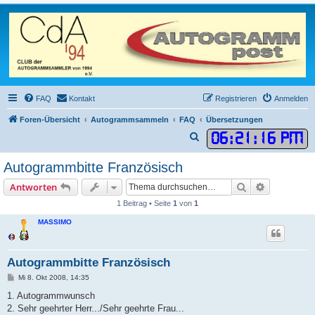
FAQ
Kontakt
Registrieren
Anmelden
Foren-Übersicht
Autogrammsammeln
FAQ
Übersetzungen
06
:
21
:
16 PM
S
u
Autogrammbitte Französisch
c
Suche
Erweiterte
Antworten
h
1 Beitrag • Seite
1
von
1
e
MASSIMO
Autogrammbitte Französisch
B
Mi 8. Okt 2008, 14:35
e
i
1. Autogrammwunsch
t
2. Sehr geehrter Herr.../Sehr geehrte Frau...
r