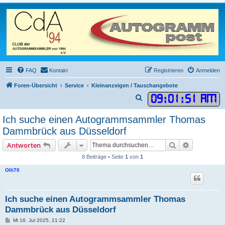
FAQ
Kontakt
Registrieren
Anmelden
Foren-Übersicht
Service
Kleinanzeigen / Tauschangebote
09
:
01
:
52 AM
S
u
Ich suche einen Autogrammsammler Thomas
c
Dammbrück aus Düsseldorf
h
Suche
Erweiterte
Antworten
e
8 Beiträge • Seite
1
von
1
Olli70
Ich suche einen Autogrammsammler Thomas
Dammbrück aus Düsseldorf
B
Mi 16. Jul 2025, 21:22