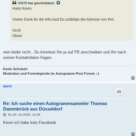
t
Olli70
hat geschrieben:
r
a
Hallo Kevin
g
Vielen Dank für die Info,hast Du zufällige die Adresse von Ihm.
Gruß
Oliver
nein leider nicht...Du könntest Ihn ja auf FB anschreiben und Ihn nach
seinen Kontaktdaten fragen.
Kevin Schubert
Moderator und Forenlegende im Autogramm-Post Forum ;-)
Olli70
Re: Ich suche einen Autogrammsammler Thomas
Dammbrück aus Düsseldorf
B
So 20. Jul 2025, 14:36
e
i
Kevin ich habe kein Facebook
t
r
a