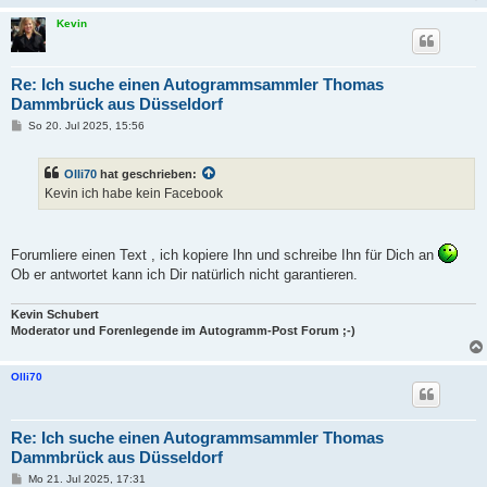
g
Kevin
Re: Ich suche einen Autogrammsammler Thomas
Dammbrück aus Düsseldorf
B
So 20. Jul 2025, 15:56
e
i
t
Olli70
hat geschrieben:
r
a
Kevin ich habe kein Facebook
g
Forumliere einen Text , ich kopiere Ihn und schreibe Ihn für Dich an
Ob er antwortet kann ich Dir natürlich nicht garantieren.
Kevin Schubert
Moderator und Forenlegende im Autogramm-Post Forum ;-)
Olli70
Re: Ich suche einen Autogrammsammler Thomas
Dammbrück aus Düsseldorf
B
Mo 21. Jul 2025, 17:31