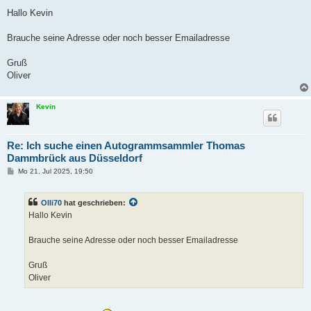
e
i
Hallo Kevin
t
r
a
Brauche seine Adresse oder noch besser Emailadresse
g
Gruß
Oliver
Kevin
Re: Ich suche einen Autogrammsammler Thomas
Dammbrück aus Düsseldorf
B
Mo 21. Jul 2025, 19:50
e
i
t
Olli70
hat geschrieben:
r
a
Hallo Kevin
g
Brauche seine Adresse oder noch besser Emailadresse
Gruß
Oliver