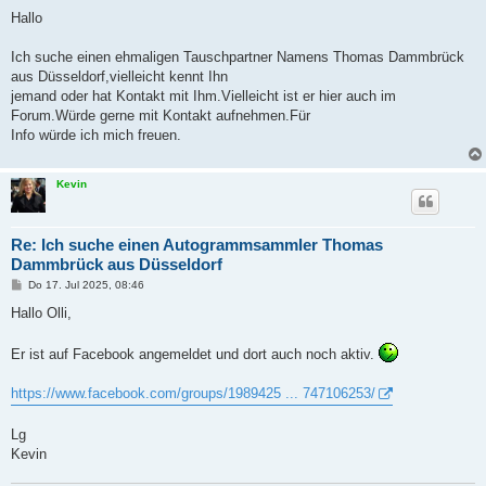
e
i
Hallo
t
r
a
Ich suche einen ehmaligen Tauschpartner Namens Thomas Dammbrück
g
aus Düsseldorf,vielleicht kennt Ihn
jemand oder hat Kontakt mit Ihm.Vielleicht ist er hier auch im
Forum.Würde gerne mit Kontakt aufnehmen.Für
Info würde ich mich freuen.
Kevin
Re: Ich suche einen Autogrammsammler Thomas
Dammbrück aus Düsseldorf
B
Do 17. Jul 2025, 08:46
e
i
Hallo Olli,
t
r
a
Er ist auf Facebook angemeldet und dort auch noch aktiv.
g
https://www.facebook.com/groups/1989425 ... 747106253/
Lg
Kevin