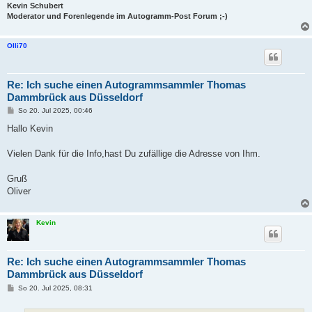
Kevin Schubert
Moderator und Forenlegende im Autogramm-Post Forum ;-)
Olli70
Re: Ich suche einen Autogrammsammler Thomas
Dammbrück aus Düsseldorf
B
So 20. Jul 2025, 00:46
e
i
Hallo Kevin
t
r
a
Vielen Dank für die Info,hast Du zufällige die Adresse von Ihm.
g
Gruß
Oliver
Kevin
Re: Ich suche einen Autogrammsammler Thomas
Dammbrück aus Düsseldorf
B
So 20. Jul 2025, 08:31
e
i