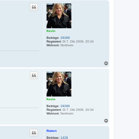
c
h
o
b
e
n
Kevin
Beiträge:
29289
Registriert:
Di 7. Okt 2008, 20:34
Wohnort:
Northeim
N
a
c
h
o
b
e
n
Kevin
Beiträge:
29289
Registriert:
Di 7. Okt 2008, 20:34
Wohnort:
Northeim
N
a
c
Robert
h
o
Beiträge:
1429