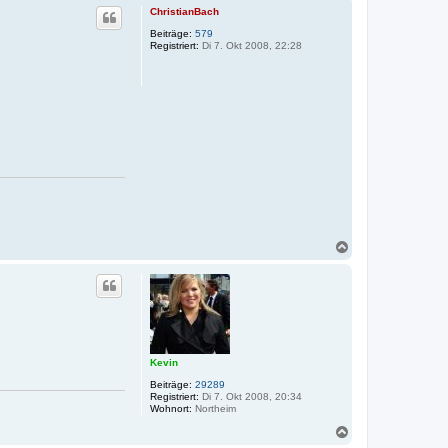
ChristianBach
Beiträge:
579
Registriert:
Di 7. Okt 2008, 22:28
N
a
c
h
o
b
e
n
Kevin
Beiträge:
29289
Registriert:
Di 7. Okt 2008, 20:34
Wohnort:
Northeim
N
a