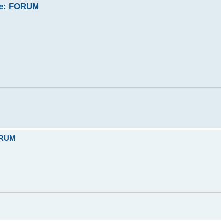
he: FORUM
ORUM