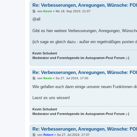
Re: Verbesserungen, Anregungen, Wünsche: F
B
von
Kevin
»
Mo 18. Sep 2023, 21:07
e
i
@all
t
r
a
Gibt es hier weitere Verbesserungen, Anregungen, Wünsch
g
(ich sage es gleich dazu - außer ein regelmäßiges posten d
Kevin Schubert
Moderator und Forenlegende im Autogramm-Post Forum ;-)
Re: Verbesserungen, Anregungen, Wünsche: F
B
von
Kevin
»
Sa 27. Jul 2024, 17:00
e
i
Wie gefallen euch dann einige unserer neuen Funktionen di
t
r
a
Lasst es uns wissen!
g
Kevin Schubert
Moderator und Forenlegende im Autogramm-Post Forum ;-)
Re: Verbesserungen, Anregungen, Wünsche: F
B
von
Robert
»
Sa 27. Jul 2024, 17:37