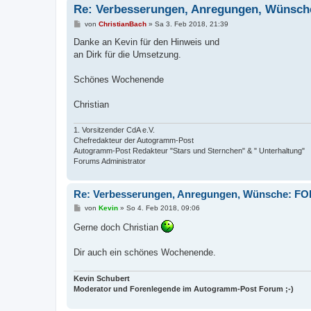
Re: Verbesserungen, Anregungen, Wünsc
B
von
ChristianBach
»
Sa 3. Feb 2018, 21:39
e
i
Danke an Kevin für den Hinweis und
t
an Dirk für die Umsetzung.
r
a
g
Schönes Wochenende
Christian
1. Vorsitzender CdA e.V.
Chefredakteur der Autogramm-Post
Autogramm-Post Redakteur "Stars und Sternchen" & " Unterhaltung"
Forums Administrator
Re: Verbesserungen, Anregungen, Wünsche: F
B
von
Kevin
»
So 4. Feb 2018, 09:06
e
i
Gerne doch Christian
t
r
a
Dir auch ein schönes Wochenende.
g
Kevin Schubert
Moderator und Forenlegende im Autogramm-Post Forum ;-)