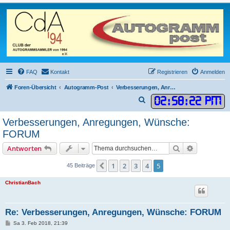
FAQ
Kontakt
Registrieren
Anmelden
Foren-Übersicht
Autogramm-Post
Verbesserungen, Anregungen, Wünsche, Abstimmungen
02
:
58
:
22 PM
S
u
Verbesserungen, Anregungen, Wünsche:
c
FORUM
h
Suche
Erweiterte
Antworten
e
1
2
3
4
5
Vorherige
45 Beiträge
ChristianBach
Re: Verbesserungen, Anregungen, Wünsche: FORUM
B
Sa 3. Feb 2018, 21:39
e