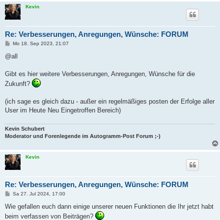
Kevin
Re: Verbesserungen, Anregungen, Wünsche: FORUM
B
Mo 18. Sep 2023, 21:07
e
i
@all
t
r
a
Gibt es hier weitere Verbesserungen, Anregungen, Wünsche für die
g
Zukunft?
(ich sage es gleich dazu - außer ein regelmäßiges posten der Erfolge aller
User im Heute Neu Eingetroffen Bereich)
Kevin Schubert
Moderator und Forenlegende im Autogramm-Post Forum ;-)
Kevin
Re: Verbesserungen, Anregungen, Wünsche: FORUM
B
Sa 27. Jul 2024, 17:00
e
i
Wie gefallen euch dann einige unserer neuen Funktionen die Ihr jetzt habt
t
beim verfassen von Beiträgen?
r