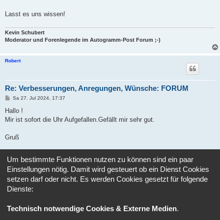
a
g
Lasst es uns wissen!
Kevin Schubert
Moderator und Forenlegende im Autogramm-Post Forum ;-)
Robert
Re: Verbesserungen, Anregungen, Wünsche: FORUM
B
Sa 27. Jul 2024, 17:37
e
i
Hallo !
t
Mir ist sofort die Uhr Aufgefallen.Gefällt mir sehr gut.
r
a
g
Gruß
Robert
Um bestimmte Funktionen nutzen zu können sind ein paar
Einstellungen nötig. Damit wird gesteuert ob ein Dienst Cookies
Antworten
setzen darf oder nicht. Es werden Cookies gesetzt für folgende
Dienste:
1
2
3
4
5
Vorherige
45 Beiträge
Technisch notwendige Cookies & Externe Medien
.
Gehe zu