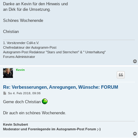
i
Danke an Kevin für den Hinweis und
t
an Dirk für die Umsetzung.
r
a
g
Schönes Wochenende
Christian
1. Vorsitzender CdA e.V.
Chefredakteur der Autogramm-Post
Autogramm-Post Redakteur "Stars und Sternchen" & " Unterhaltung"
Forums Administrator
Kevin
Re: Verbesserungen, Anregungen, Wünsche: FORUM
B
So 4. Feb 2018, 09:06
e
i
Gerne doch Christian
t
r
a
Dir auch ein schönes Wochenende.
g
Kevin Schubert
Moderator und Forenlegende im Autogramm-Post Forum ;-)