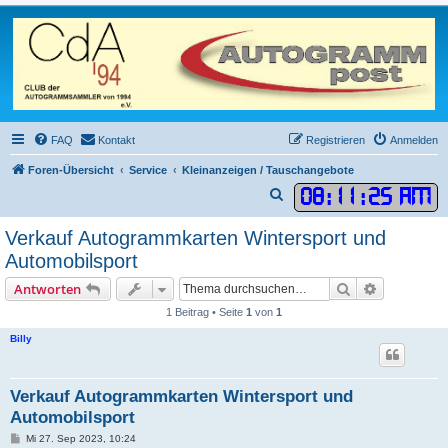
FAQ
Kontakt
Registrieren
Anmelden
Foren-Übersicht
Service
Kleinanzeigen / Tauschangebote
08
:
11
:
25 AM
S
u
Verkauf Autogrammkarten Wintersport und
c
Automobilsport
h
Suche
Erweiterte
Antworten
e
1 Beitrag • Seite
1
von
1
Billy
Verkauf Autogrammkarten Wintersport und
Automobilsport
B
Mi 27. Sep 2023, 10:24