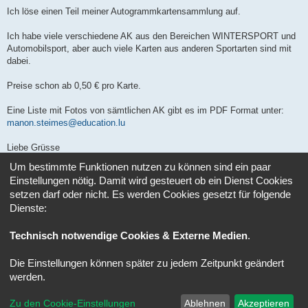
e
i
Ich löse einen Teil meiner Autogrammkartensammlung auf.
t
r
a
Ich habe viele verschiedene AK aus den Bereichen WINTERSPORT und
g
Automobilsport, aber auch viele Karten aus anderen Sportarten sind mit
dabei.
Preise schon ab 0,50 € pro Karte.
Eine Liste mit Fotos von sämtlichen AK gibt es im PDF Format unter:
manon.steimes@education.lu
Liebe Grüsse
Um bestimmte Funktionen nutzen zu können sind ein paar
Manon
Einstellungen nötig. Damit wird gesteuert ob ein Dienst Cookies
setzen darf oder nicht. Es werden Cookies gesetzt für folgende
Antworten
Dienste:
1 Beitrag • Seite
1
von
1
Technisch notwendige Cookies & Externe Medien
.
Gehe zu
Die Einstellungen können später zu jedem Zeitpunkt geändert
Foren-Übersicht
Alle Zeiten sind
UTC+02:00
werden.
Powered by
phpBB
® Forum Software © phpBB Limited
Zu den Cookie-Einstellungen
Ablehnen
Akzeptieren
Deutsche Übersetzung durch
phpBB.de