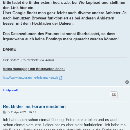
a
Bitte ladet die Bilder extern hoch, z.b. bei Workupload und stellt nur
g
den Link hier ein.
Über Google findet man ganz leicht auch diverse andere Anbieter. Je
nach benutzten Browser funktioniert es bei anderen Anbietern
besser mit dem Hochladen der Dateien.
Das Datenvolumen des Forums ist sonst überbelastet, so dass
irgendwann auch keine Postings mehr gemacht werden können!
DANKE
Dirk Seifert - Co-Redakteur & Admin
Meine Homepage mit Briefmarken Shop:
http://www.autogramme-briefmarken.de
lichtjestalt
Re: Bilder ins Forum einstellen
B
Fr 2. Apr 2021, 16:47
e
i
Ich habe auch schon einmal überlegt Fotos einzustellen und es auch
t
schon einmal versucht. Leider hat es aber nicht funktioniert. Ich habe mal
r
a