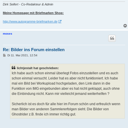
Dirk Seifert - Co-Redakteur & Admin
Meine Homepage mit Briefmarken Shop:
http://www.autogramme-briefmarken.de
moses
Re: Bilder ins Forum einstellen
B
Di 11. Mai 2021, 12:54
e
i
t
lichtjestalt hat geschrieben:
r
a
Ich habe auch schon einmal überlegt Fotos einzustellen und es auch
g
schon einmal versucht. Leider hat es aber nicht funktioniert. Ich habe
mal ein Bild bei Workupload hochgeladen, den Link dann in die
Funktion von IMG eingebunden aber es hat nicht geklappt, auch ohne
die Einbindung nicht. Kann mir vielleicht jemand weiterhelfen ?
Sicherlich ist es doch für alle hier im Forum schön und erfreulich wenn
man Bilder von anderen Sammlererfolgen sieht. Die Bilder von
Ghostrider z.B. finde ich immer richtig gut.