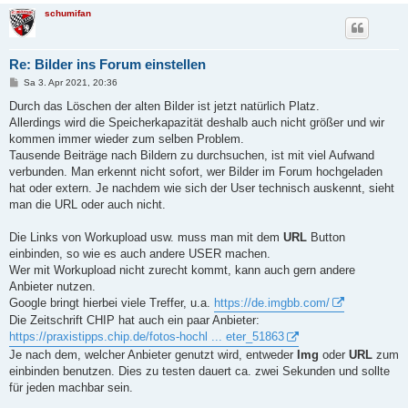
schumifan
Re: Bilder ins Forum einstellen
B
Sa 3. Apr 2021, 20:36
e
i
Durch das Löschen der alten Bilder ist jetzt natürlich Platz.
t
Allerdings wird die Speicherkapazität deshalb auch nicht größer und wir
r
a
kommen immer wieder zum selben Problem.
g
Tausende Beiträge nach Bildern zu durchsuchen, ist mit viel Aufwand
verbunden. Man erkennt nicht sofort, wer Bilder im Forum hochgeladen
hat oder extern. Je nachdem wie sich der User technisch auskennt, sieht
man die URL oder auch nicht.
Die Links von Workupload usw. muss man mit dem
URL
Button
einbinden, so wie es auch andere USER machen.
Wer mit Workupload nicht zurecht kommt, kann auch gern andere
Anbieter nutzen.
Google bringt hierbei viele Treffer, u.a.
https://de.imgbb.com/
Die Zeitschrift CHIP hat auch ein paar Anbieter:
https://praxistipps.chip.de/fotos-hochl ... eter_51863
Je nach dem, welcher Anbieter genutzt wird, entweder
Img
oder
URL
zum
einbinden benutzen. Dies zu testen dauert ca. zwei Sekunden und sollte
für jeden machbar sein.