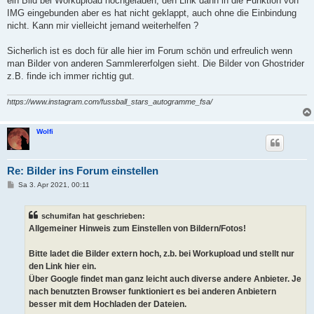
ein Bild bei Workupload hochgeladen, den Link dann in die Funktion von
g
IMG eingebunden aber es hat nicht geklappt, auch ohne die Einbindung
nicht. Kann mir vielleicht jemand weiterhelfen ?
Sicherlich ist es doch für alle hier im Forum schön und erfreulich wenn
man Bilder von anderen Sammlererfolgen sieht. Die Bilder von Ghostrider
z.B. finde ich immer richtig gut.
https://www.instagram.com/fussball_stars_autogramme_fsa/
Wolfi
Re: Bilder ins Forum einstellen
B
Sa 3. Apr 2021, 00:11
e
i
t
schumifan hat geschrieben:
r
a
Allgemeiner Hinweis zum Einstellen von Bildern/Fotos!
g
Bitte ladet die Bilder extern hoch, z.b. bei Workupload und stellt nur
den Link hier ein.
Über Google findet man ganz leicht auch diverse andere Anbieter. Je
nach benutzten Browser funktioniert es bei anderen Anbietern
besser mit dem Hochladen der Dateien.