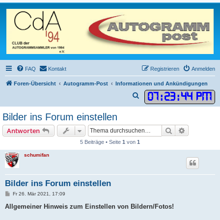
FAQ
Kontakt
Registrieren
Anmelden
Foren-Übersicht
Autogramm-Post
Informationen und Ankündigungen
07
:
23
:
44 PM
S
u
Bilder ins Forum einstellen
c
Suche
Erweiterte
Antworten
h
5 Beiträge • Seite
1
von
1
e
schumifan
Bilder ins Forum einstellen
B
Fr 26. Mär 2021, 17:09
e
i
Allgemeiner Hinweis zum Einstellen von Bildern/Fotos!
t
r