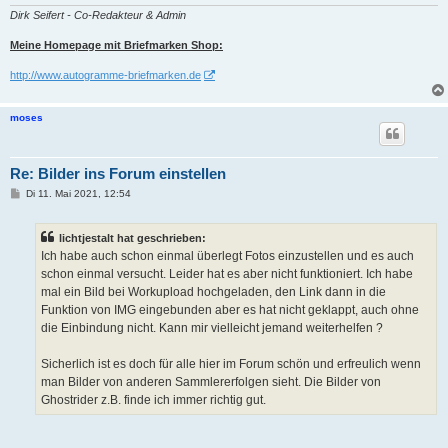
Dirk Seifert - Co-Redakteur & Admin
Meine Homepage mit Briefmarken Shop:
http://www.autogramme-briefmarken.de
moses
Re: Bilder ins Forum einstellen
B
Di 11. Mai 2021, 12:54
e
i
t
lichtjestalt hat geschrieben:
r
a
Ich habe auch schon einmal überlegt Fotos einzustellen und es auch
g
schon einmal versucht. Leider hat es aber nicht funktioniert. Ich habe
mal ein Bild bei Workupload hochgeladen, den Link dann in die
Funktion von IMG eingebunden aber es hat nicht geklappt, auch ohne
die Einbindung nicht. Kann mir vielleicht jemand weiterhelfen ?
Sicherlich ist es doch für alle hier im Forum schön und erfreulich wenn
man Bilder von anderen Sammlererfolgen sieht. Die Bilder von
Ghostrider z.B. finde ich immer richtig gut.