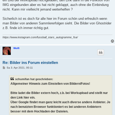
ein Bild bei Workupload hochgeladen, den Link dann in die Funktion von
g
IMG eingebunden aber es hat nicht geklappt, auch ohne die Einbindung
nicht. Kann mir vielleicht jemand weiterhelfen ?
Sicherlich ist es doch für alle hier im Forum schön und erfreulich wenn
man Bilder von anderen Sammlererfolgen sieht. Die Bilder von Ghostrider
z.B. finde ich immer richtig gut.
https://www.instagram.com/fussball_stars_autogramme_fsa/
Wolfi
Re: Bilder ins Forum einstellen
B
Sa 3. Apr 2021, 00:11
e
i
t
schumifan hat geschrieben:
r
a
Allgemeiner Hinweis zum Einstellen von Bildern/Fotos!
g
Bitte ladet die Bilder extern hoch, z.b. bei Workupload und stellt nur
den Link hier ein.
Über Google findet man ganz leicht auch diverse andere Anbieter. Je
nach benutzten Browser funktioniert es bei anderen Anbietern
besser mit dem Hochladen der Dateien.