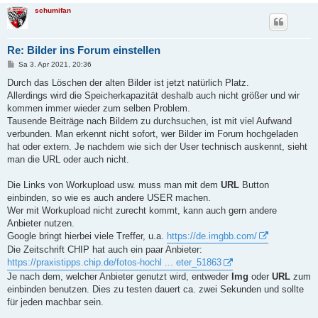
schumifan
Re: Bilder ins Forum einstellen
B
Sa 3. Apr 2021, 20:36
e
i
Durch das Löschen der alten Bilder ist jetzt natürlich Platz.
t
Allerdings wird die Speicherkapazität deshalb auch nicht größer und wir
r
a
kommen immer wieder zum selben Problem.
g
Tausende Beiträge nach Bildern zu durchsuchen, ist mit viel Aufwand
verbunden. Man erkennt nicht sofort, wer Bilder im Forum hochgeladen
hat oder extern. Je nachdem wie sich der User technisch auskennt, sieht
man die URL oder auch nicht.
Die Links von Workupload usw. muss man mit dem
URL
Button
einbinden, so wie es auch andere USER machen.
Wer mit Workupload nicht zurecht kommt, kann auch gern andere
Anbieter nutzen.
Google bringt hierbei viele Treffer, u.a.
https://de.imgbb.com/
Die Zeitschrift CHIP hat auch ein paar Anbieter:
https://praxistipps.chip.de/fotos-hochl ... eter_51863
Je nach dem, welcher Anbieter genutzt wird, entweder
Img
oder
URL
zum
einbinden benutzen. Dies zu testen dauert ca. zwei Sekunden und sollte
für jeden machbar sein.