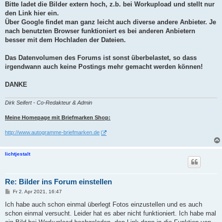
a
Bitte ladet die Bilder extern hoch, z.b. bei Workupload und stellt nur
g
den Link hier ein.
Über Google findet man ganz leicht auch diverse andere Anbieter. Je
nach benutzten Browser funktioniert es bei anderen Anbietern
besser mit dem Hochladen der Dateien.
Das Datenvolumen des Forums ist sonst überbelastet, so dass
irgendwann auch keine Postings mehr gemacht werden können!
DANKE
Dirk Seifert - Co-Redakteur & Admin
Meine Homepage mit Briefmarken Shop:
http://www.autogramme-briefmarken.de
lichtjestalt
Re: Bilder ins Forum einstellen
B
Fr 2. Apr 2021, 16:47
e
i
Ich habe auch schon einmal überlegt Fotos einzustellen und es auch
t
schon einmal versucht. Leider hat es aber nicht funktioniert. Ich habe mal
r
a