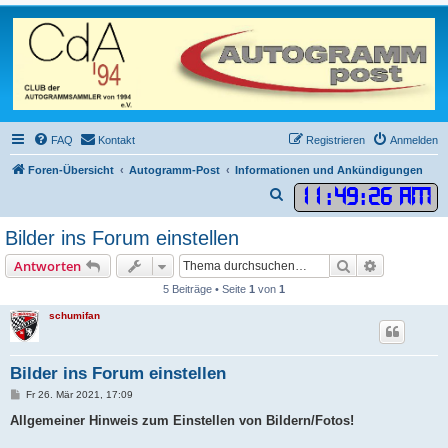
FAQ
Kontakt
Registrieren
Anmelden
Foren-Übersicht
Autogramm-Post
Informationen und Ankündigungen
11
:
49
:
26 AM
S
u
Bilder ins Forum einstellen
c
Suche
Erweiterte
Antworten
h
5 Beiträge • Seite
1
von
1
e
schumifan
Bilder ins Forum einstellen
B
Fr 26. Mär 2021, 17:09
e
i
Allgemeiner Hinweis zum Einstellen von Bildern/Fotos!
t
r