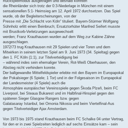
Rückspielmodus ausgetragen und deshalb konnten
die Rheinländer sich trotz der 0:3-Niederlage in München mit einem
sensationellen 5:1- Heimsieg am 12. April 1972 durchsetzen. Das Spiel
wurde, ob der Begleiterscheinungen, von der
Presse mit „Die Schlacht von Köln“ tituliert. Bayern-Stürmer Wolfgang
Sühnholz erlitt einen Beinbruch; Ersatztorhüter Manfred Seifert musste
mit Brustkorb-Verletzungen ausgewechselt
werden; Franz Krauthausen wurden auf dem Weg zur Kabine Zähne
ausgeschlagen.
1972/73 trug Krauthausen mit 29 Spielen und vier Toren und dem
Mitwirken in seinem letzten Spiel am 9. Juni 1973 (34. Spieltag) gegen
den 1. FC Köln (1:1), zur Titelverteidigung bei
– während indes sein ehemaliger Verein, Rot-Weiß Oberhausen, den
Abstieg nicht verhindern konnte.
Der ballgewandte Mittelfeldspieler erlebte mit den Bayern im Europapokal
der Pokalsieger (6 Spiele; 1 Tor) und in der Folgesaison im Europapokal
der Landesmeister (4 Spiele) auch die
Atmosphäre europäischer Vereinsspiele gegen Škoda Plzeň, beim FC
Liverpool, bei Steaua Bukarest und im Halbfinal-Hinspiel gegen den
späteren Sieger Glasgow Rangers bzw. gegen
Galatasaray Istanbul, bei Omonia Nikosia und beim Viertelfinal-Aus
gegen Titelverteidiger Ajax Amsterdam.
Von 1973 bis 1975 stand Krauthausen beim FC Schalke 04 unter Vertrag,
für den er in zwei Spielzeiten lediglich auf sechs Einsätze kam – sein