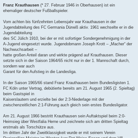
e
i
Franz Krauthausen
(* 27. Februar 1946 in Oberhausen) ist ein
t
ehemaliger deutscher Fußballspieler.
r
a
g
Vom achten bis fünfzehnten Lebensjahr war Krauthausen in der
Jugendabteilung des FC Germania Dürwiß aktiv. 1961 wechselte er in die
Jugendabteilung
des SC Jülich 1910, bei der er mit sofortiger Sondergenehmigung in der
A-Jugend eingesetzt wurde. Jugendobmann Joseph Krott – „Macher“ der
Nachwuchsarbeit –
hatte großen Anteil daran und wirkte prägend auf Krauthausen. Dieser
setzte sich in der Saison 1964/65 nicht nur in der 1. Mannschaft durch,
sondern war auch
Garant für den Aufstieg in die Landesliga.
In der Saison 1965/66 stand Franz Krauthausen beim Bundesligisten 1.
FC Köln unter Vertrag, debütierte bereits am 21. August 1965 (2. Spieltag)
beim Gastspiel in
Kaiserslautern und erzielte bei der 2:3-Niederlage mit der
zwischenzeitlichen 2:1-Führung auch gleich sein erstes Bundesligator.
Am 21. August 1966 bestritt Krauthausen sein Auftaktspiel beim 2:0-
Heimsieg über Westfalia Herne und zeichnete sich am dritten Spieltag
erstmals als Torschütze aus.
Im dritten Jahr der Zweitklassigkeit wurde er mit seinem Verein