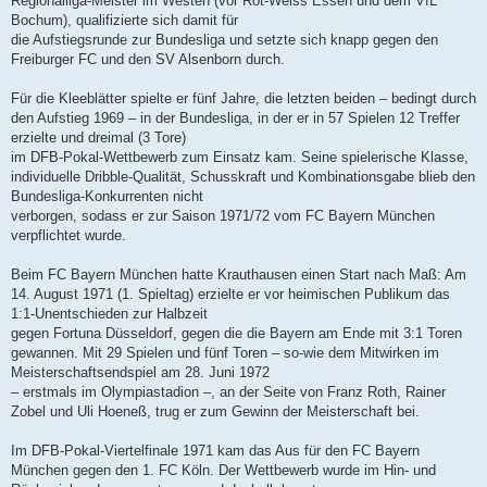
Regionalliga-Meister im Westen (vor Rot-Weiss Essen und dem VfL
Bochum), qualifizierte sich damit für
die Aufstiegsrunde zur Bundesliga und setzte sich knapp gegen den
Freiburger FC und den SV Alsenborn durch.
Für die Kleeblätter spielte er fünf Jahre, die letzten beiden – bedingt durch
den Aufstieg 1969 – in der Bundesliga, in der er in 57 Spielen 12 Treffer
erzielte und dreimal (3 Tore)
im DFB-Pokal-Wettbewerb zum Einsatz kam. Seine spielerische Klasse,
individuelle Dribble-Qualität, Schusskraft und Kombinationsgabe blieb den
Bundesliga-Konkurrenten nicht
verborgen, sodass er zur Saison 1971/72 vom FC Bayern München
verpflichtet wurde.
Beim FC Bayern München hatte Krauthausen einen Start nach Maß: Am
14. August 1971 (1. Spieltag) erzielte er vor heimischen Publikum das
1:1-Unentschieden zur Halbzeit
gegen Fortuna Düsseldorf, gegen die die Bayern am Ende mit 3:1 Toren
gewannen. Mit 29 Spielen und fünf Toren – so-wie dem Mitwirken im
Meisterschaftsendspiel am 28. Juni 1972
– erstmals im Olympiastadion –, an der Seite von Franz Roth, Rainer
Zobel und Uli Hoeneß, trug er zum Gewinn der Meisterschaft bei.
Im DFB-Pokal-Viertelfinale 1971 kam das Aus für den FC Bayern
München gegen den 1. FC Köln. Der Wettbewerb wurde im Hin- und