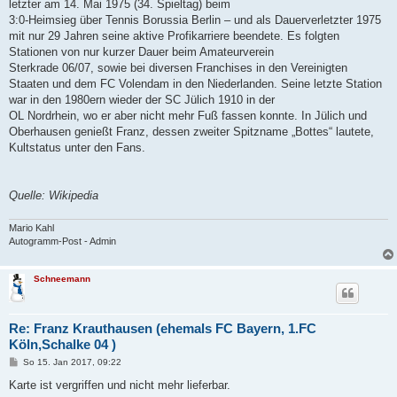
letzter am 14. Mai 1975 (34. Spieltag) beim
3:0-Heimsieg über Tennis Borussia Berlin – und als Dauerverletzter 1975
mit nur 29 Jahren seine aktive Profikarriere beendete. Es folgten
Stationen von nur kurzer Dauer beim Amateurverein
Sterkrade 06/07, sowie bei diversen Franchises in den Vereinigten
Staaten und dem FC Volendam in den Niederlanden. Seine letzte Station
war in den 1980ern wieder der SC Jülich 1910 in der
OL Nordrhein, wo er aber nicht mehr Fuß fassen konnte. In Jülich und
Oberhausen genießt Franz, dessen zweiter Spitzname „Bottes“ lautete,
Kultstatus unter den Fans.
Quelle: Wikipedia
Mario Kahl
Autogramm-Post - Admin
Schneemann
Re: Franz Krauthausen (ehemals FC Bayern, 1.FC
Köln,Schalke 04 )
B
So 15. Jan 2017, 09:22
e
i
Karte ist vergriffen und nicht mehr lieferbar.
t