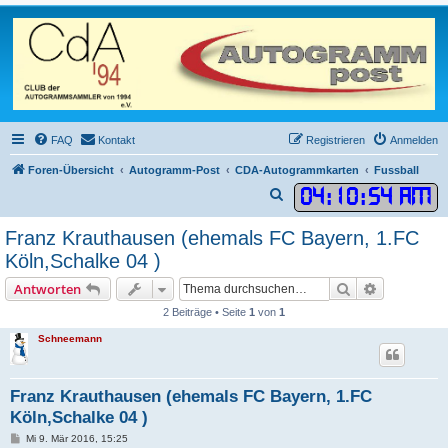
FAQ
Kontakt
Registrieren
Anmelden
Foren-Übersicht
Autogramm-Post
CDA-Autogrammkarten
Fussball
04
:
10
:
54 AM
S
u
Franz Krauthausen (ehemals FC Bayern, 1.FC
c
Köln,Schalke 04 )
h
Suche
Erweiterte
Antworten
e
2 Beiträge • Seite
1
von
1
Schneemann
Franz Krauthausen (ehemals FC Bayern, 1.FC
Köln,Schalke 04 )
B
Mi 9. Mär 2016, 15:25