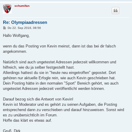
schumifan
Re: Olympiaadressen
B
Do 22. Sep 2016, 08:56
e
i
Hallo Wolfgang,
t
r
a
wenn du das Posting von Kevin meinst, dann ist das bei dir falsch
g
angekommen.
Natürlich sind auch ungetestet Adressen jederzeit willkommen und
hilfreich, wie du ja selber festgestellt hast.
Allerdings hattest du sie in "heute neu eingetroffen" gepostet. Dort
gehören nur aktuelle Erfogle rein, wie auch Kevin geschrieben hat.
Dein Posting hätte in den normalen "Sport" Bereich gehört, wo auch
ungetestet Adressen jederzeit veröffentlicht werden können.
Darauf bezog sich die Antwort von Kevin!
Kevin ist Moderator und es gehört zu seinen Aufgaben, die Posting
entsprechend dann zu verschieben und darauf hinzuweisen. Sonst wird
es zu unübersichtlcih im Forum.
Hoffe das klärt es etwas auf.
Gruß, Dirk