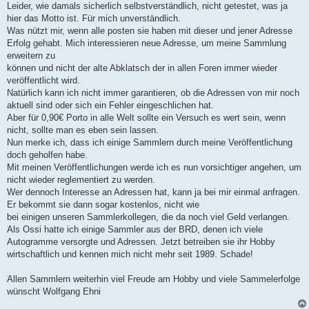
a
Leider, wie damals sicherlich selbstverständlich, nicht getestet, was ja
g
hier das Motto ist. Für mich unverständlich.
Was nützt mir, wenn alle posten sie haben mit dieser und jener Adresse
Erfolg gehabt. Mich interessieren neue Adresse, um meine Sammlung
erweitern zu
können und nicht der alte Abklatsch der in allen Foren immer wieder
veröffentlicht wird.
Natürlich kann ich nicht immer garantieren, ob die Adressen von mir noch
aktuell sind oder sich ein Fehler eingeschlichen hat.
Aber für 0,90€ Porto in alle Welt sollte ein Versuch es wert sein, wenn
nicht, sollte man es eben sein lassen.
Nun merke ich, dass ich einige Sammlern durch meine Veröffentlichung
doch geholfen habe.
Mit meinen Veröffentlichungen werde ich es nun vorsichtiger angehen, um
nicht wieder reglementiert zu werden.
Wer dennoch Interesse an Adressen hat, kann ja bei mir einmal anfragen.
Er bekommt sie dann sogar kostenlos, nicht wie
bei einigen unseren Sammlerkollegen, die da noch viel Geld verlangen.
Als Ossi hatte ich einige Sammler aus der BRD, denen ich viele
Autogramme versorgte und Adressen. Jetzt betreiben sie ihr Hobby
wirtschaftlich und kennen mich nicht mehr seit 1989. Schade!
Allen Sammlern weiterhin viel Freude am Hobby und viele Sammelerfolge
wünscht Wolfgang Ehni