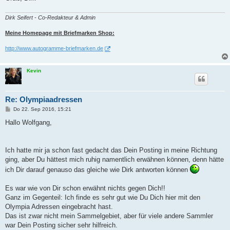
Dirk Seifert - Co-Redakteur & Admin
Meine Homepage mit Briefmarken Shop:
http://www.autogramme-briefmarken.de
Kevin
Re: Olympiaadressen
B
Do 22. Sep 2016, 15:21
e
i
Hallo Wolfgang,
t
r
a
g
Ich hatte mir ja schon fast gedacht das Dein Posting in meine Richtung
ging, aber Du hättest mich ruhig namentlich erwähnen können, denn hätte
ich Dir darauf genauso das gleiche wie Dirk antworten können
Es war wie von Dir schon erwähnt nichts gegen Dich!!
Ganz im Gegenteil: Ich finde es sehr gut wie Du Dich hier mit den
Olympia Adressen eingebracht hast.
Das ist zwar nicht mein Sammelgebiet, aber für viele andere Sammler
war Dein Posting sicher sehr hilfreich.