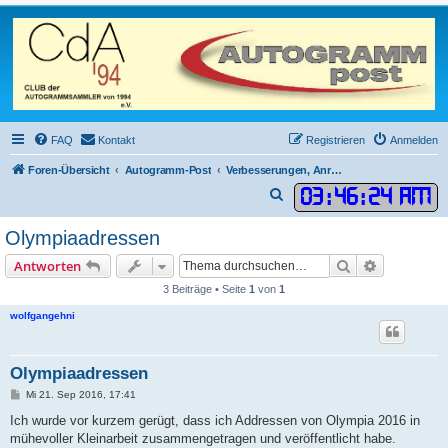
FAQ
Kontakt
Registrieren
Anmelden
Foren-Übersicht
Autogramm-Post
Verbesserungen, Anregungen, Wünsche, Abstimmungen
03
:
46
:
24 AM
S
u
Olympiaadressen
c
Suche
Erweiterte
Antworten
h
3 Beiträge • Seite
1
von
1
e
wolfgangehni
Olympiaadressen
B
Mi 21. Sep 2016, 17:41
e
i
Ich wurde vor kurzem gerügt, dass ich Addressen von Olympia 2016 in
t
mühevoller Kleinarbeit zusammengetragen und veröffentlicht habe.
r