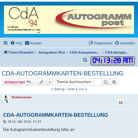
FAQ
Kontakt
Registrieren
Anmelden
Foren-Übersicht
Autogramm-Post
CDA-Autogrammkarten
CDA-Autogrammkarten Bestellung und Gesamtübersicht
04
:
13
:
28 AM
S
u
CDA-AUTOGRAMMKARTEN-BESTELLUNG
c
Suche
Erweiterte
Antworten
h
1 Beitrag • Seite
1
von
1
e
Schneemann
CDA-AUTOGRAMMKARTEN-BESTELLUNG
B
Mi 23. Mär 2016, 21:43
e
i
Die Autogrammkartenbestellung bitte an:
t
r