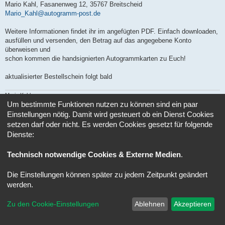
a
Mario Kahl, Fasanenweg 12, 35767 Breitscheid
g
Mario_Kahl@autogramm-post.de
Weitere Informationen findet ihr im angefügten PDF. Einfach downloaden,
ausfüllen und versenden, den Betrag auf das angegebene Konto
überweisen und
schon kommen die handsignierten Autogrammkarten zu Euch!
aktualisierter Bestellschein folgt bald
Mario Kahl
Autogramm-Post - Admin
Um bestimmte Funktionen nutzen zu können sind ein paar
Einstellungen nötig. Damit wird gesteuert ob ein Dienst Cookies
setzen darf oder nicht. Es werden Cookies gesetzt für folgende
Antworten
Dienste:
1 Beitrag • Seite
1
von
1
Gehe zu
Technisch notwendige Cookies & Externe Medien
.
Foren-Übersicht
Alle Zeiten sind
UTC+02:00
Die Einstellungen können später zu jedem Zeitpunkt geändert
werden.
Powered by
phpBB
® Forum Software © phpBB Limited
Deutsche Übersetzung durch
phpBB.de
Zu den Cookie-Einstellungen
Ablehnen
Akzeptieren
Datenschutz
|
Nutzungsbedingungen