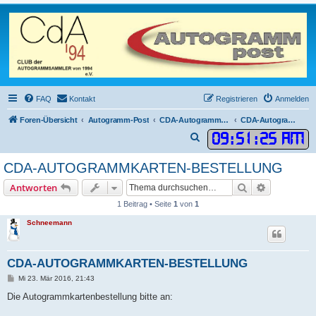
FAQ
Kontakt
Registrieren
Anmelden
Foren-Übersicht
Autogramm-Post
CDA-Autogrammkarten
CDA-Autogrammkarten Bestellung und Gesamtübersicht
09
:
51
:
25 AM
S
u
CDA-AUTOGRAMMKARTEN-BESTELLUNG
c
Suche
Erweiterte
Antworten
h
1 Beitrag • Seite
1
von
1
e
Schneemann
CDA-AUTOGRAMMKARTEN-BESTELLUNG
B
Mi 23. Mär 2016, 21:43
e
i
Die Autogrammkartenbestellung bitte an:
t
r