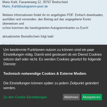
a
Mario Kahl, Fasanenweg 12, 35767 Breitscheid
g
Mario_Kahl@autogramm-post.de
Weitere Informationen findet ihr im angefügten PDF. Einfach downloaden,
ausfüllen und versenden, den Betrag auf das angegebene Konto
überweisen und
schon kommen die handsignierten Autogrammkarten zu Euch!
aktualisierter Bestellschein folgt bald
Mario Kahl
Autogramm-Post - Admin
Um bestimmte Funktionen nutzen zu können sind ein paar
Einstellungen nötig. Damit wird gesteuert ob ein Dienst Cookies
setzen darf oder nicht. Es werden Cookies gesetzt für folgende
Antworten
Dienste:
1 Beitrag • Seite
1
von
1
Gehe zu
Technisch notwendige Cookies & Externe Medien
.
Foren-Übersicht
Alle Zeiten sind
UTC+02:00
Die Einstellungen können später zu jedem Zeitpunkt geändert
werden.
Powered by
phpBB
® Forum Software © phpBB Limited
Deutsche Übersetzung durch
phpBB.de
Zu den Cookie-Einstellungen
Ablehnen
Akzeptieren
Datenschutz
|
Nutzungsbedingungen