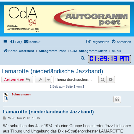
FAQ
Kontakt
Registrieren
Anmelden
Foren-Übersicht
Autogramm-Post
CDA-Autogrammkarten
Musik
01
:
29
:
13 PM
S
u
Lamarotte (niederländische Jazzband)
c
Suche
Erweiterte
Antworten
h
1 Beitrag • Seite
1
von
1
e
Schneemann
Lamarotte (niederländische Jazzband)
B
Mi 23. Mär 2016, 18:15
e
i
Wir schreiben das Jahr 1974, als eine Gruppe begeisterter Jazz-Liebhaber
t
aus Tilburg und Umgebung das Dixie-Straßenorchester LAMAROTTE
r