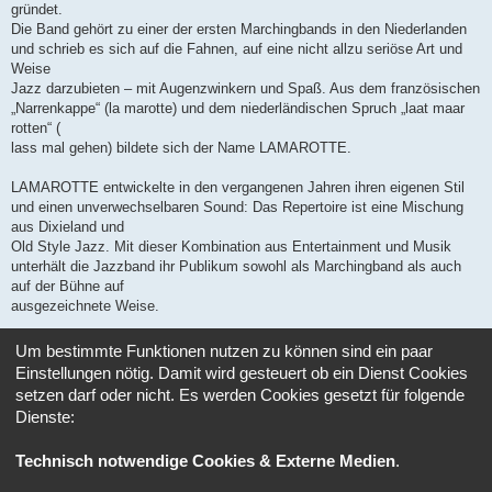
a
gründet.
g
Die Band gehört zu einer der ersten Marchingbands in den Niederlanden
und schrieb es sich auf die Fahnen, auf eine nicht allzu seriöse Art und
Weise
Jazz darzubieten – mit Augenzwinkern und Spaß. Aus dem französischen
„Narrenkappe“ (la marotte) und dem niederländischen Spruch „laat maar
rotten“ (
lass mal gehen) bildete sich der Name LAMAROTTE.
LAMAROTTE entwickelte in den vergangenen Jahren ihren eigenen Stil
und einen unverwechselbaren Sound: Das Repertoire ist eine Mischung
aus Dixieland und
Old Style Jazz. Mit dieser Kombination aus Entertainment und Musik
unterhält die Jazzband ihr Publikum sowohl als Marchingband als auch
auf der Bühne auf
ausgezeichnete Weise.
Mario Kahl
Um bestimmte Funktionen nutzen zu können sind ein paar
Autogramm-Post - Admin
Einstellungen nötig. Damit wird gesteuert ob ein Dienst Cookies
setzen darf oder nicht. Es werden Cookies gesetzt für folgende
Antworten
Dienste:
1 Beitrag • Seite
1
von
1
Technisch notwendige Cookies & Externe Medien
.
Gehe zu