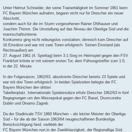
a
g
Unter Helmut Schneider, der seine Trainertätigkeit im Sommer 1961 beim
FC Bayern München aufnahm, begann nicht nur für Drescher ein neuer
Abschnitt,
sondern auch für die im Sturm vorgesehenen Rainer Ohlhauser und
Joachim Thimm. Die Umstellung auf das Niveau der Oberliga Süd und die
mannschaftsinterne
Konkurrenz ging nicht reibungslos vonstatten; dennoch kam Drescher auf
16 Einsätze und war mit zwei Toren erfolgreich. Seinen Einstand (als
Rechtsaußen) am
27. August 1961 (4. Spieltag) beim 3:1-Sieg im Heimspiel gegen den FSV
Frankfurt krönte er mit seinem ersten Tor, dem Führungstreffer zum 1:0,
in der 22. Minute.
In der Folgesaison, 1962/63, absolvierte Drescher bereits 23 Spiele und
war mit drei Toren erfolgreich. In beiden Spielzeiten belegte der FC
Bayern München den dritten
Tabellenplatz. Internationale Spieleinsätze erfuhr Drescher 1962/63 in fünf
Begegnungen um den Messepokal gegen den FC Basel, Drumcondra
Dublin und Dinamo Zagreb.
Da der Stadtrivale TSV 1860 München – als letzter Meister der Oberliga
Süd – für die ab der Saison 1963/64 neugeschaffenen Bundesliga
Berücksichtigung fand, verblieb der
FC Bayern München nun in der Zweitklassigkeit, der Regionalliga Süd.