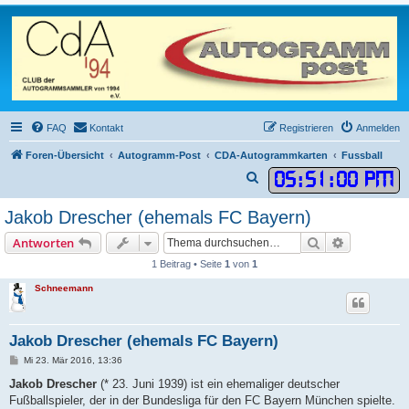
FAQ
Kontakt
Registrieren
Anmelden
Foren-Übersicht
Autogramm-Post
CDA-Autogrammkarten
Fussball
05
:
51
:
00 PM
S
u
Jakob Drescher (ehemals FC Bayern)
c
Suche
Erweiterte
Antworten
h
1 Beitrag • Seite
1
von
1
e
Schneemann
Jakob Drescher (ehemals FC Bayern)
B
Mi 23. Mär 2016, 13:36
e
i
Jakob Drescher
(* 23. Juni 1939) ist ein ehemaliger deutscher
t
Fußballspieler, der in der Bundesliga für den FC Bayern München spielte.
r