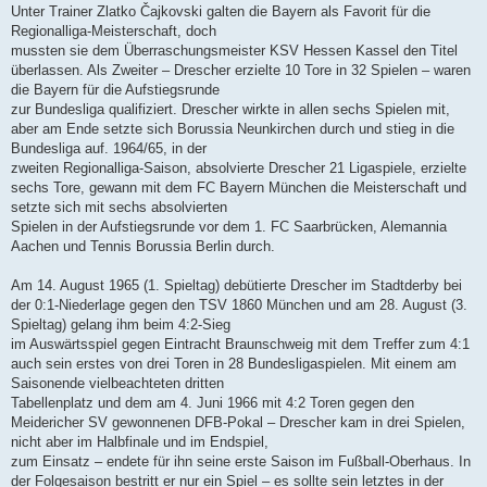
Unter Trainer Zlatko Čajkovski galten die Bayern als Favorit für die
Regionalliga-Meisterschaft, doch
mussten sie dem Überraschungsmeister KSV Hessen Kassel den Titel
überlassen. Als Zweiter – Drescher erzielte 10 Tore in 32 Spielen – waren
die Bayern für die Aufstiegsrunde
zur Bundesliga qualifiziert. Drescher wirkte in allen sechs Spielen mit,
aber am Ende setzte sich Borussia Neunkirchen durch und stieg in die
Bundesliga auf. 1964/65, in der
zweiten Regionalliga-Saison, absolvierte Drescher 21 Ligaspiele, erzielte
sechs Tore, gewann mit dem FC Bayern München die Meisterschaft und
setzte sich mit sechs absolvierten
Spielen in der Aufstiegsrunde vor dem 1. FC Saarbrücken, Alemannia
Aachen und Tennis Borussia Berlin durch.
Am 14. August 1965 (1. Spieltag) debütierte Drescher im Stadtderby bei
der 0:1-Niederlage gegen den TSV 1860 München und am 28. August (3.
Spieltag) gelang ihm beim 4:2-Sieg
im Auswärtsspiel gegen Eintracht Braunschweig mit dem Treffer zum 4:1
auch sein erstes von drei Toren in 28 Bundesligaspielen. Mit einem am
Saisonende vielbeachteten dritten
Tabellenplatz und dem am 4. Juni 1966 mit 4:2 Toren gegen den
Meidericher SV gewonnenen DFB-Pokal – Drescher kam in drei Spielen,
nicht aber im Halbfinale und im Endspiel,
zum Einsatz – endete für ihn seine erste Saison im Fußball-Oberhaus. In
der Folgesaison bestritt er nur ein Spiel – es sollte sein letztes in der