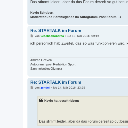
Das stimmt leider...aber da das Forum derzeit so gut besuch
Kevin Schubert
Moderator und Forenlegende im Autogramm-Post Forum ;-)
Re: STARTALK im Forum
B
von
GladbachAndrea
»
So 13. Mär 2016, 09:46
e
i
ich persönlich hab Zweifel, das so was funktionieren wird, k
t
r
a
g
Andrea Greven
Autogrammpost Redaktion Sport
Sammelgebiet Olympia
Re: STARTALK im Forum
B
von
zendel
»
Mo 14. Mär 2016, 23:55
e
i
t
Kevin hat geschrieben:
r
a
g
Das stimmt leider...aber da das Forum derzeit so gut besuc