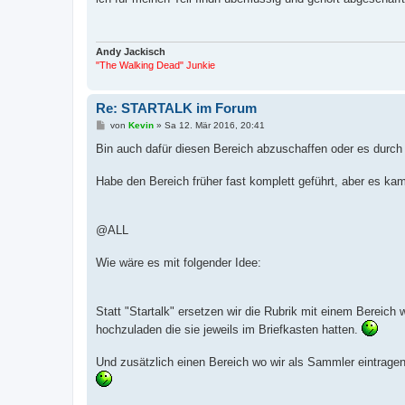
t
r
a
g
Andy Jackisch
"The Walking Dead" Junkie
Re: STARTALK im Forum
B
von
Kevin
»
Sa 12. Mär 2016, 20:41
e
i
Bin auch dafür diesen Bereich abzuschaffen oder es durch
t
r
a
Habe den Bereich früher fast komplett geführt, aber es ka
g
@ALL
Wie wäre es mit folgender Idee:
Statt "Startalk" ersetzen wir die Rubrik mit einem Berei
hochzuladen die sie jeweils im Briefkasten hatten.
Und zusätzlich einen Bereich wo wir als Sammler eintrage