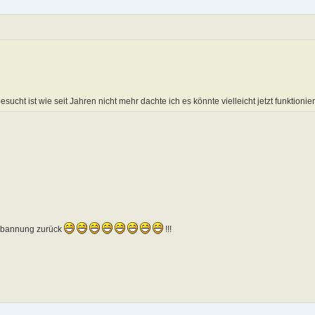
esucht ist wie seit Jahren nicht mehr dachte ich es könnte vielleicht jetzt funktioni
rbannung zurück
!!!