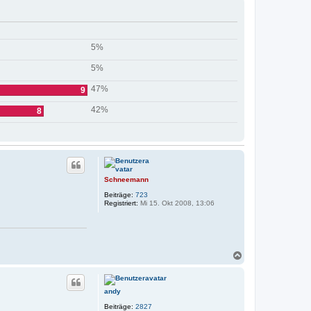
5%
5%
47%
9
42%
8
Schneemann
Beiträge:
723
Registriert:
Mi 15. Okt 2008, 13:06
N
a
c
h
andy
o
b
Beiträge:
2827