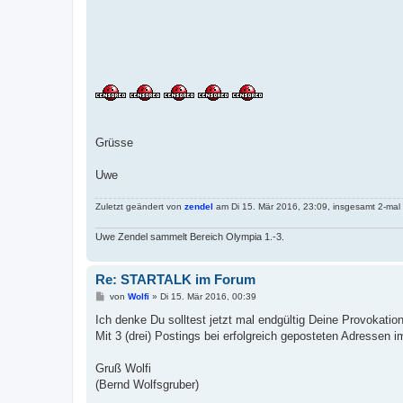
Grüsse
Uwe
Zuletzt geändert von
zendel
am Di 15. Mär 2016, 23:09, insgesamt 2-mal
Uwe Zendel sammelt Bereich Olympia 1.-3.
Re: STARTALK im Forum
B
von
Wolfi
»
Di 15. Mär 2016, 00:39
e
i
Ich denke Du solltest jetzt mal endgültig Deine Provokati
t
Mit 3 (drei) Postings bei erfolgreich geposteten Adressen im
r
a
g
Gruß Wolfi
(Bernd Wolfsgruber)