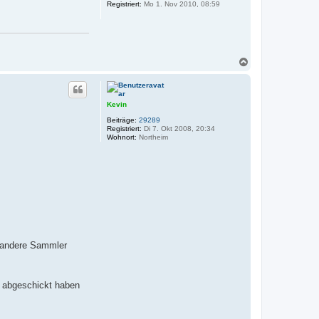
e
Registriert:
Mo 1. Nov 2010, 08:59
n
N
a
c
h
o
Kevin
b
Beiträge:
29289
e
Registriert:
Di 7. Okt 2008, 20:34
n
Wohnort:
Northeim
r andere Sammler
e abgeschickt haben