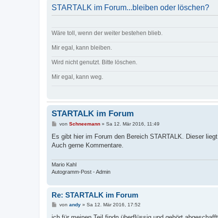
STARTALK im Forum...bleiben oder löschen?
Wäre toll, wenn der weiter bestehen blieb.
Mir egal, kann bleiben.
Wird nicht genutzt. Bitte löschen.
Mir egal, kann weg.
STARTALK im Forum
B
von
Schneemann
»
Sa 12. Mär 2016, 11:49
e
i
Es gibt hier im Forum den Bereich STARTALK. Dieser liegt 
t
Auch gerne Kommentare.
r
a
g
Mario Kahl
Autogramm-Post - Admin
Re: STARTALK im Forum
B
von
andy
»
Sa 12. Mär 2016, 17:52
e
i
ich für meinen Teil findn überflüssig und gehört abgeschafft