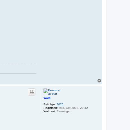
A
n
d
r
e
a
N
a
c
h
o
Wolfi
b
Beiträge:
3025
e
Registriert:
Mi 8. Okt 2008, 20:42
n
Wohnort:
Renningen