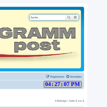
Suche
Erweiterte Suche
Registrieren
Anmelden
04
:
27
:
08 PM
9 Beiträge • Seite
1
von
1