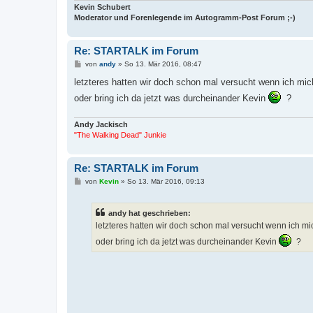
Kevin Schubert
Moderator und Forenlegende im Autogramm-Post Forum ;-)
Re: STARTALK im Forum
B
von
andy
»
So 13. Mär 2016, 08:47
e
i
letzteres hatten wir doch schon mal versucht wenn ich mich
t
oder bring ich da jetzt was durcheinander Kevin
r
?
a
g
Andy Jackisch
"The Walking Dead" Junkie
Re: STARTALK im Forum
B
von
Kevin
»
So 13. Mär 2016, 09:13
e
i
t
andy hat geschrieben:
r
a
letzteres hatten wir doch schon mal versucht wenn ich mi
g
oder bring ich da jetzt was durcheinander Kevin
?