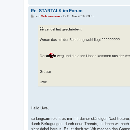
Re: STARTALK im Forum
B
von
Schneemann
»
Di 15. Mär 2016, 09:05
e
i
t
zendel hat geschrieben:
r
a
g
Woran das mit der Belebung wohl liegt ?????????
Der
weg und die alten Hasen kommen aus der Ve
Grüsse
Uwe
Hallo Uwe,
so langsam reicht es mir mit deiner ständigen Nachtretere
durch Befragungen, durch neue Threats, in denen wir nac
nicht dabei heraus. Es ist doch so: Wir machen das Ganze 