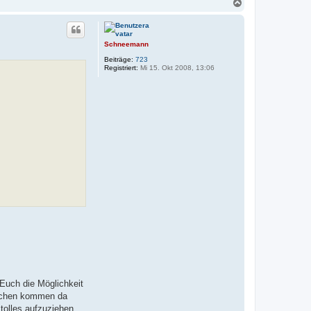
N
a
c
h
o
Schneemann
b
Beiträge:
723
e
Registriert:
Mi 15. Okt 2008, 13:06
n
 Euch die Möglichkeit
Sachen kommen da
tolles aufzuziehen,