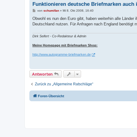
Funktionieren deutsche Briefmarken auch
B
von
schumifan
»
Mi 8. Okt 2008, 16:40
e
i
Obwohl es nun den Euro gibt, haben weiterhin alle Länder 
t
Deutschland nutzen. Für Anfragen nach England benötigt m
r
a
g
Dirk Seifert - Co-Redakteur & Admin
Meine Homepage mit Briefmarken Shop:
http://www.autogramme-briefmarken.de
Antworten
Zurück zu „Allgemeine Ratschläge“
Foren-Übersicht