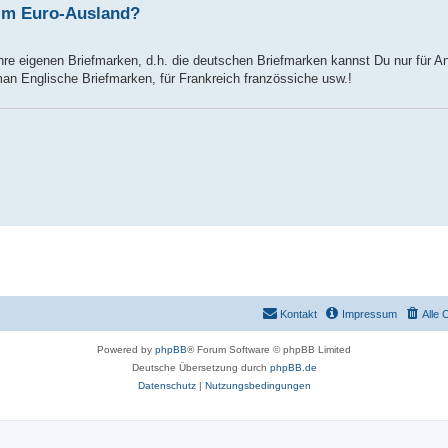
 im Euro-Ausland?
ihre eigenen Briefmarken, d.h. die deutschen Briefmarken kannst Du nur für A
an Englische Briefmarken, für Frankreich französsiche usw.!
Kontakt
Impressum
Alle 
Powered by
phpBB
® Forum Software © phpBB Limited
Deutsche Übersetzung durch
phpBB.de
Datenschutz
|
Nutzungsbedingungen