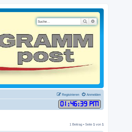
Suche
Erweiterte Suche
Registrieren
Anmelden
01
:
46
:
39 PM
1 Beitrag • Seite
1
von
1