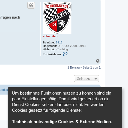
nfragen nach
schumifan
Beiträge:
2812
Registriert:
Di 7. Okt 2008, 20:13
Wohnort:
Kösching
K
Kontaktdaten:
o
n
N
t
a
a
1 Beitrag • Seite
1
von
1
c
k
h
t
o
d
Gehe zu
a
b
t
e
e
n
Cookies löschen
Cookie-Einstellungen
Alle Zeiten sind
UTC+02:00
n
Um bestimmte Funktionen nutzen zu können sind ein
v
o
paar Einstellungen nötig. Damit wird gesteuert ob ein
n
Dienst Cookies setzen darf oder nicht. Es werden
s
c
Cookies gesetzt für folgende Dienste:
h
u
m
Technisch notwendige Cookies & Externe Medien
.
i
f
a