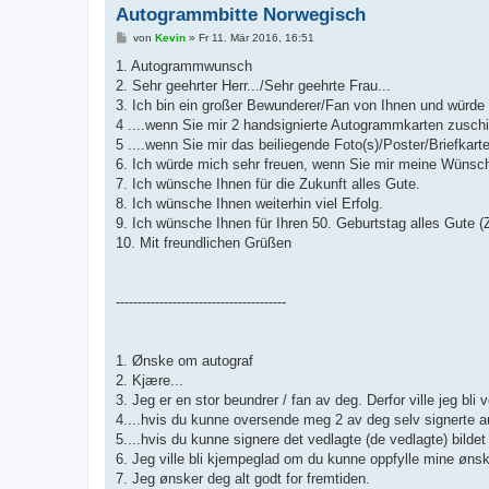
Autogrammbitte Norwegisch
B
von
Kevin
»
Fr 11. Mär 2016, 16:51
e
i
1. Autogrammwunsch
t
2. Sehr geehrter Herr.../Sehr geehrte Frau...
r
a
3. Ich bin ein großer Bewunderer/Fan von Ihnen und würde 
g
4 ....wenn Sie mir 2 handsignierte Autogrammkarten zusch
5 ....wenn Sie mir das beiliegende Foto(s)/Poster/Briefkart
6. Ich würde mich sehr freuen, wenn Sie mir meine Wünsche
7. Ich wünsche Ihnen für die Zukunft alles Gute.
8. Ich wünsche Ihnen weiterhin viel Erfolg.
9. Ich wünsche Ihnen für Ihren 50. Geburtstag alles Gute (Z
10. Mit freundlichen Grüßen
---------------------------------------
1. Ønske om autograf
2. Kjære...
3. Jeg er en stor beundrer / fan av deg. Derfor ville jeg bli v
4....hvis du kunne oversende meg 2 av deg selv signerte au
5....hvis du kunne signere det vedlagte (de vedlagte) bildet
6. Jeg ville bli kjempeglad om du kunne oppfylle mine ønsk
7. Jeg ønsker deg alt godt for fremtiden.