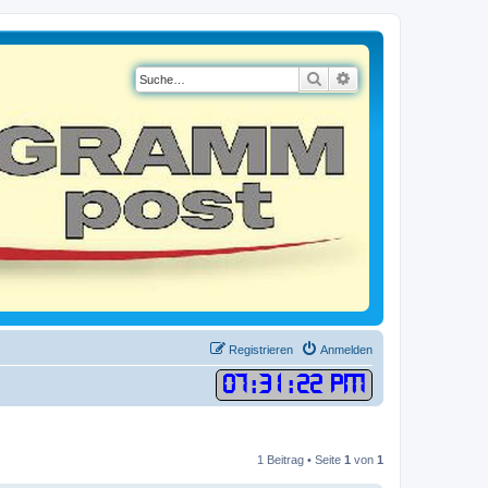
Suche
Erweiterte Suche
Registrieren
Anmelden
07
:
31
:
22 PM
1 Beitrag • Seite
1
von
1