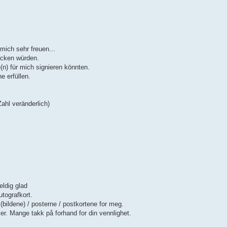
mich sehr freuen...
icken würden.
e(n) für mich signieren könnten.
 erfüllen.
ahl veränderlich)
eldig glad
tografkort.
 (bildene) / posterne / postkortene for meg.
er. Mange takk på forhand for din vennlighet.