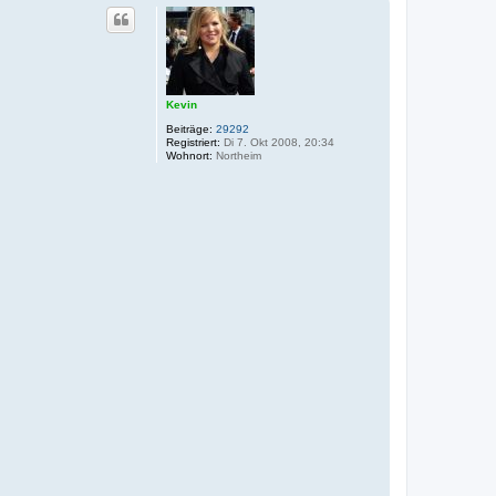
Kevin
Beiträge:
29292
Registriert:
Di 7. Okt 2008, 20:34
Wohnort:
Northeim