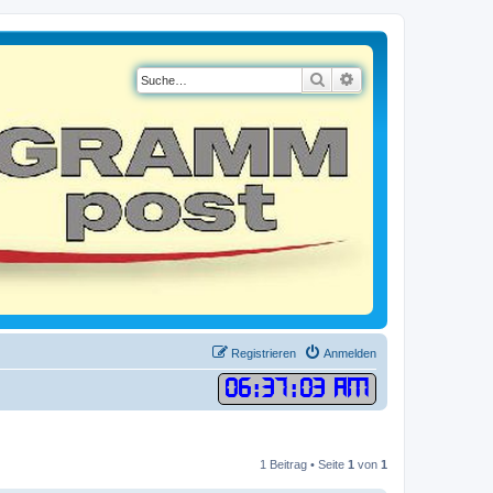
Suche
Erweiterte Suche
Registrieren
Anmelden
06
:
37
:
03 AM
1 Beitrag • Seite
1
von
1