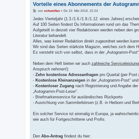
Vorteile eines Abonnements der Autogram
B
von
schumifan
»
Do 10. Mär 2016, 22:24
e
i
Jedes Vierteljahr (1.3./1.6./1.9./1.12. eines Jahres) ersch
t
Auf 100 Seiten findest Du Informationen rund um das Th
r
a
Aufgeteilt in derzeit vier Redaktionen werden neben den g
g
Literatur behandelt.
Alles, was keiner Redaktion direkt zugeordnet werden kann,
Wir sind das Seiten stärkste Magazin, welches sich dem H
Es versteht sich von selbst, dass in der „Autogramm-Pos
Neben dem Heft bieten wir auch
zahlreiche Serviceleistun
Anspruch nehmen!):
-
Zehn kostenlose Adressanfragen
pro Quartal (per Post
-
Kostenlose Kleinanzeigen
in der „Autogramm-Post“ und
-
Kostenloser Zugang
nach Registrierung und Angabe d
„Autogramm-Post-Leser“.
- Briefmarkenservice für ausländisches Rückporto
- Ausrichtung von Sammlerbörsen (z.B. in Herborn und Berl
Ein solcher Service ist einmalig in Europa, ja wahrschein
wie auch für Fortgeschrittene und Profis.
Den
Abo-Antrag
findest du hier: