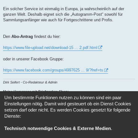
Ein solcher Service ist einmalig in Europa, ja wahrscheinlich auf der
ganzen Welt. Deshalb eignet sich die „Autogramm-Post“ sowohl für
Sammlungsanfänger wie auch für Fortgeschrittene und Profis.
Den
Abo-Antrag
findest du hier:
https://www.file-upload.net/download-15 ... 2.pdf.html
oder in unserer Facebook Gruppe:
https://www.facebook.com/groups/4997625 ... 9/?fref=ts
Dirk Seifert - Co-Redakteur & Admin
Meine Homepage mit Briefmarken Shop:
Um bestimmte Funktionen nutzen zu können sind ein paar
http://www.autogramme-briefmarken.de
Einstellungen nötig. Damit wird gesteuert ob ein Dienst Cookies
setzen darf oder nicht. Es werden Cookies gesetzt für folgende
Antworten
Dienste:
1 Beitrag • Seite
1
von
1
Technisch notwendige Cookies & Externe Medien
.
Gehe zu