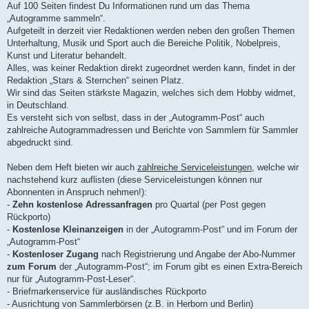
a
Auf 100 Seiten findest Du Informationen rund um das Thema
g
„Autogramme sammeln“.
Aufgeteilt in derzeit vier Redaktionen werden neben den großen Themen
Unterhaltung, Musik und Sport auch die Bereiche Politik, Nobelpreis,
Kunst und Literatur behandelt.
Alles, was keiner Redaktion direkt zugeordnet werden kann, findet in der
Redaktion „Stars & Sternchen“ seinen Platz.
Wir sind das Seiten stärkste Magazin, welches sich dem Hobby widmet,
in Deutschland.
Es versteht sich von selbst, dass in der „Autogramm-Post“ auch
zahlreiche Autogrammadressen und Berichte von Sammlern für Sammler
abgedruckt sind.
Neben dem Heft bieten wir auch
zahlreiche Serviceleistungen
, welche wir
nachstehend kurz auflisten (diese Serviceleistungen können nur
Abonnenten in Anspruch nehmen!):
-
Zehn kostenlose Adressanfragen
pro Quartal (per Post gegen
Rückporto)
-
Kostenlose Kleinanzeigen
in der „Autogramm-Post“ und im Forum der
„Autogramm-Post“
-
Kostenloser Zugang
nach Registrierung und Angabe der Abo-Nummer
zum Forum
der „Autogramm-Post“; im Forum gibt es einen Extra-Bereich
nur für „Autogramm-Post-Leser“.
- Briefmarkenservice für ausländisches Rückporto
- Ausrichtung von Sammlerbörsen (z.B. in Herborn und Berlin)