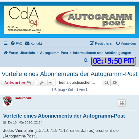
FAQ
Kontakt
Registrieren
Anmelden
Foren-Übersicht
Autogramm-Post
Informationen und Ankündigungen
02
:
19
:
50 PM
S
u
Vorteile eines Abonnements der Autogramm-Post
c
Suche
Erweiterte
Antworten
h
1 Beitrag • Seite
1
von
1
e
schumifan
Vorteile eines Abonnements der Autogramm-Post
B
Do 10. Mär 2016, 22:24
e
i
Jedes Vierteljahr (1.3./1.6./1.9./1.12. eines Jahres) erscheint die
t
„Autogramm-Post“.
r