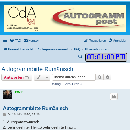
FAQ
Kontakt
Registrieren
Anmelden
Foren-Übersicht
Autogrammsammeln
FAQ
Übersetzungen
07
:
01
:
00 PM
S
u
Autogrammbitte Rumänisch
c
Suche
Erweiterte
Antworten
h
1 Beitrag • Seite
1
von
1
e
Kevin
Autogrammbitte Rumänisch
B
Do 10. Mär 2016, 21:30
e
i
1. Autogrammwunsch
t
2. Sehr geehrter Herr.../Sehr geehrte Frau...
r