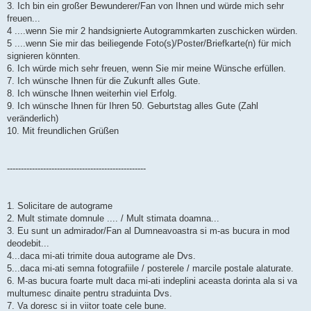
a
3. Ich bin ein großer Bewunderer/Fan von Ihnen und würde mich sehr
g
freuen...
4 ....wenn Sie mir 2 handsignierte Autogrammkarten zuschicken würden.
5 ....wenn Sie mir das beiliegende Foto(s)/Poster/Briefkarte(n) für mich
signieren könnten.
6. Ich würde mich sehr freuen, wenn Sie mir meine Wünsche erfüllen.
7. Ich wünsche Ihnen für die Zukunft alles Gute.
8. Ich wünsche Ihnen weiterhin viel Erfolg.
9. Ich wünsche Ihnen für Ihren 50. Geburtstag alles Gute (Zahl
veränderlich)
10. Mit freundlichen Grüßen
--------------------------------------------------
1. Solicitare de autograme
2. Mult stimate domnule .... / Mult stimata doamna...
3. Eu sunt un admirador/Fan al Dumneavoastra si m-as bucura in mod
deodebit...
4...daca mi-ati trimite doua autograme ale Dvs.
5...daca mi-ati semna fotografiile / posterele / marcile postale alaturate.
6. M-as bucura foarte mult daca mi-ati indeplini aceasta dorinta ala si va
multumesc dinaite pentru straduinta Dvs.
7. Va doresc si in viitor toate cele bune.