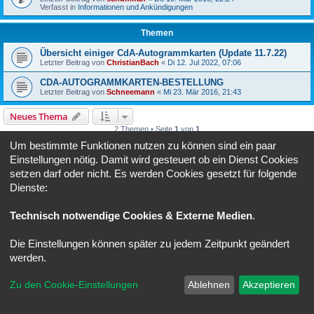
Verfasst in
Informationen und Ankündigungen
Themen
Übersicht einiger CdA-Autogrammkarten (Update 11.7.22)
Letzter Beitrag von
ChristianBach
«
Di 12. Jul 2022, 07:06
CDA-AUTOGRAMMKARTEN-BESTELLUNG
Letzter Beitrag von
Schneemann
«
Mi 23. Mär 2016, 21:43
Neues Thema
2 Themen • Seite
1
von
1
Um bestimmte Funktionen nutzen zu können sind ein paar
Gehe zu
Einstellungen nötig. Damit wird gesteuert ob ein Dienst Cookies
setzen darf oder nicht. Es werden Cookies gesetzt für folgende
BERECHTIGUNGEN IN DIESEM FORUM
Dienste:
Du darfst
keine
neuen Themen in diesem Forum erstellen.
Du darfst
keine
Antworten zu Themen in diesem Forum erstellen.
Technisch notwendige Cookies & Externe Medien
.
Du darfst deine Beiträge in diesem Forum
nicht
ändern.
Du darfst deine Beiträge in diesem Forum
nicht
löschen.
Die Einstellungen können später zu jedem Zeitpunkt geändert
Foren-Übersicht
Alle Zeiten sind
UTC+02:00
werden.
Powered by
phpBB
® Forum Software © phpBB Limited
Zu den Cookie-Einstellungen
Ablehnen
Akzeptieren
Deutsche Übersetzung durch
phpBB.de
Datenschutz
|
Nutzungsbedingungen