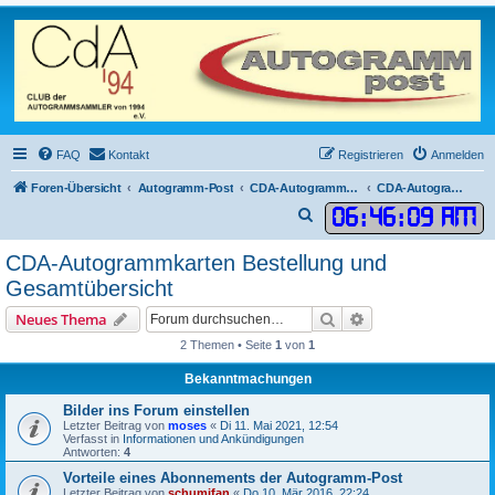
FAQ
Kontakt
Registrieren
Anmelden
Foren-Übersicht
Autogramm-Post
CDA-Autogrammkarten
CDA-Autogrammkarten Bestellung und Gesamtübersicht
06
:
46
:
09 AM
S
u
CDA-Autogrammkarten Bestellung und
c
Gesamtübersicht
h
Suche
Erweiterte Suche
Neues Thema
e
2 Themen • Seite
1
von
1
Bekanntmachungen
Bilder ins Forum einstellen
Letzter Beitrag von
moses
«
Di 11. Mai 2021, 12:54
Verfasst in
Informationen und Ankündigungen
Antworten:
4
Vorteile eines Abonnements der Autogramm-Post
Letzter Beitrag von
schumifan
«
Do 10. Mär 2016, 22:24