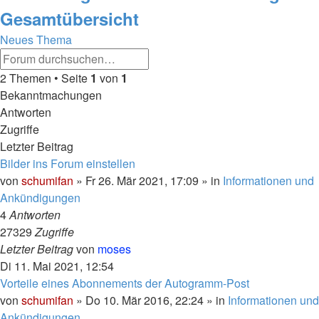
Gesamtübersicht
Neues Thema
Erweiterte
Suche
Suche
2 Themen • Seite
1
von
1
Bekanntmachungen
Antworten
Zugriffe
Letzter Beitrag
Bilder ins Forum einstellen
von
schumifan
»
Fr 26. Mär 2021, 17:09
» in
Informationen und
Ankündigungen
4
Antworten
27329
Zugriffe
Letzter Beitrag
von
moses
Di 11. Mai 2021, 12:54
Vorteile eines Abonnements der Autogramm-Post
von
schumifan
»
Do 10. Mär 2016, 22:24
» in
Informationen und
Ankündigungen