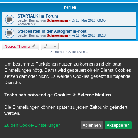
Themen
STARTALK im Forum
Letzter Beitrag von
Schneemann
«
Di 15. Mär 2016, 09:05
Antworten:
8
Sterbelisten in der Autogramm-Post
Letzter Beitrag von
Schneemann
«
Fr 11. Mär 2016, 19:13
Neues Thema
2 Themen • Seite
1
von
1
Gehe zu
Um bestimmte Funktionen nutzen zu können sind ein paar
Einstellungen nötig. Damit wird gesteuert ob ein Dienst Cookies
BERECHTIGUNGEN IN DIESEM FORUM
setzen darf oder nicht. Es werden Cookies gesetzt für folgende
Du darfst
keine
neuen Themen in diesem Forum erstellen.
Dienste:
Du darfst
keine
Antworten zu Themen in diesem Forum erstellen.
Du darfst deine Beiträge in diesem Forum
nicht
ändern.
Du darfst deine Beiträge in diesem Forum
nicht
löschen.
Technisch notwendige Cookies & Externe Medien
.
Foren-Übersicht
Alle Zeiten sind
UTC+02:00
Die Einstellungen können später zu jedem Zeitpunkt geändert
werden.
Powered by
phpBB
® Forum Software © phpBB Limited
Deutsche Übersetzung durch
phpBB.de
Zu den Cookie-Einstellungen
Ablehnen
Akzeptieren
Datenschutz
|
Nutzungsbedingungen