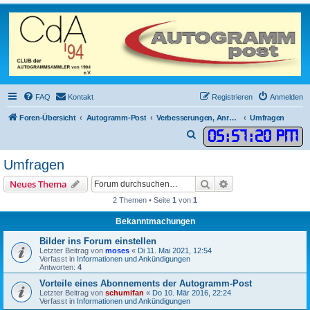
FAQ
Kontakt
Registrieren
Anmelden
Foren-Übersicht
Autogramm-Post
Verbesserungen, Anregungen, Wünsche, Abstimmungen
Umfragen
05
:
57
:
20 PM
S
u
Umfragen
c
Suche
Erweiterte Suche
Neues Thema
h
2 Themen • Seite
1
von
1
e
Bekanntmachungen
Bilder ins Forum einstellen
Letzter Beitrag von
moses
«
Di 11. Mai 2021, 12:54
Verfasst in
Informationen und Ankündigungen
Antworten:
4
Vorteile eines Abonnements der Autogramm-Post
Letzter Beitrag von
schumifan
«
Do 10. Mär 2016, 22:24
Verfasst in
Informationen und Ankündigungen