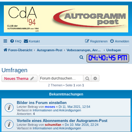
FAQ
Kontakt
Registrieren
Anmelden
Foren-Übersicht
Autogramm-Post
Verbesserungen, Anregungen, Wünsche, Abstimmungen
Umfragen
04
:
40
:
45 PM
S
u
Umfragen
c
Suche
Erweiterte Suche
Neues Thema
h
2 Themen • Seite
1
von
1
e
Bekanntmachungen
Bilder ins Forum einstellen
Letzter Beitrag von
moses
«
Di 11. Mai 2021, 12:54
Verfasst in
Informationen und Ankündigungen
Antworten:
4
Vorteile eines Abonnements der Autogramm-Post
Letzter Beitrag von
schumifan
«
Do 10. Mär 2016, 22:24
Verfasst in
Informationen und Ankündigungen