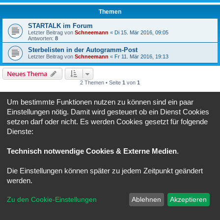
Themen
STARTALK im Forum
Letzter Beitrag von
Schneemann
«
Di 15. Mär 2016, 09:05
Antworten:
8
Sterbelisten in der Autogramm-Post
Letzter Beitrag von
Schneemann
«
Fr 11. Mär 2016, 19:13
Neues Thema
2 Themen • Seite
1
von
1
Gehe zu
Um bestimmte Funktionen nutzen zu können sind ein paar
Einstellungen nötig. Damit wird gesteuert ob ein Dienst Cookies
BERECHTIGUNGEN IN DIESEM FORUM
setzen darf oder nicht. Es werden Cookies gesetzt für folgende
Du darfst
keine
neuen Themen in diesem Forum erstellen.
Dienste:
Du darfst
keine
Antworten zu Themen in diesem Forum erstellen.
Du darfst deine Beiträge in diesem Forum
nicht
ändern.
Du darfst deine Beiträge in diesem Forum
nicht
löschen.
Technisch notwendige Cookies & Externe Medien
.
Foren-Übersicht
Alle Zeiten sind
UTC+02:00
Die Einstellungen können später zu jedem Zeitpunkt geändert
werden.
Powered by
phpBB
® Forum Software © phpBB Limited
Deutsche Übersetzung durch
phpBB.de
Zu den Cookie-Einstellungen
Ablehnen
Akzeptieren
Datenschutz
|
Nutzungsbedingungen