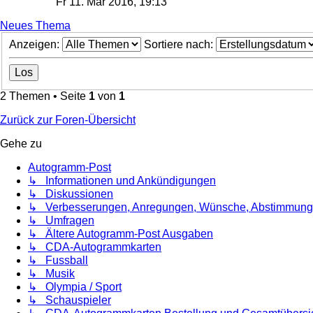
Fr 11. Mär 2016, 19:13
Neues Thema
Anzeigen:
Sortiere nach:
2 Themen • Seite
1
von
1
Zurück zur Foren-Übersicht
Gehe zu
Autogramm-Post
↳ Informationen und Ankündigungen
↳ Diskussionen
↳ Verbesserungen, Anregungen, Wünsche, Abstimmun
↳ Umfragen
↳ Ältere Autogramm-Post Ausgaben
↳ CDA-Autogrammkarten
↳ Fussball
↳ Musik
↳ Olympia / Sport
↳ Schauspieler