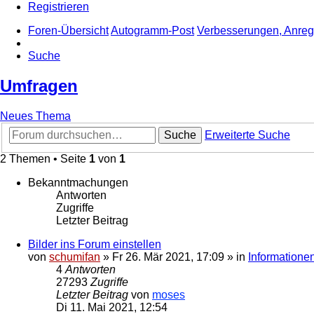
Registrieren
Foren-Übersicht
Autogramm-Post
Verbesserungen, Anre
Suche
Umfragen
Neues Thema
Suche
Erweiterte Suche
2 Themen • Seite
1
von
1
Bekanntmachungen
Antworten
Zugriffe
Letzter Beitrag
Bilder ins Forum einstellen
von
schumifan
»
Fr 26. Mär 2021, 17:09
» in
Information
4
Antworten
27293
Zugriffe
Letzter Beitrag
von
moses
Di 11. Mai 2021, 12:54