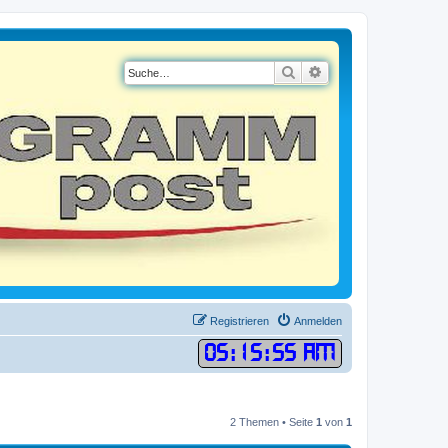
Suche
Erweiterte Suche
Registrieren
Anmelden
05
:
15
:
56 AM
2 Themen • Seite
1
von
1