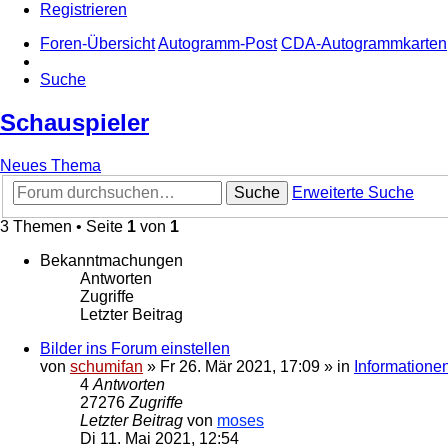
Registrieren
Foren-Übersicht
Autogramm-Post
CDA-Autogrammkarten
Suche
Schauspieler
Neues Thema
Suche
Erweiterte Suche
3 Themen • Seite
1
von
1
Bekanntmachungen
Antworten
Zugriffe
Letzter Beitrag
Bilder ins Forum einstellen
von
schumifan
»
Fr 26. Mär 2021, 17:09
» in
Information
4
Antworten
27276
Zugriffe
Letzter Beitrag
von
moses
Di 11. Mai 2021, 12:54