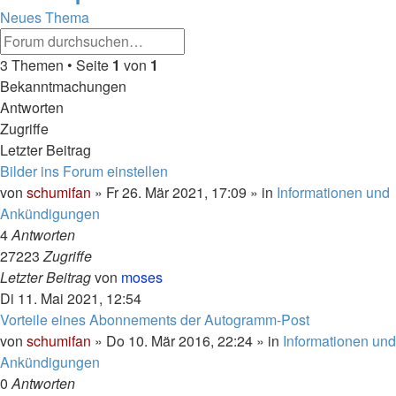
Neues Thema
Erweiterte
Suche
Suche
3 Themen • Seite
1
von
1
Bekanntmachungen
Antworten
Zugriffe
Letzter Beitrag
Bilder ins Forum einstellen
von
schumifan
»
Fr 26. Mär 2021, 17:09
» in
Informationen und
Ankündigungen
4
Antworten
27223
Zugriffe
Letzter Beitrag
von
moses
Di 11. Mai 2021, 12:54
Vorteile eines Abonnements der Autogramm-Post
von
schumifan
»
Do 10. Mär 2016, 22:24
» in
Informationen und
Ankündigungen
0
Antworten