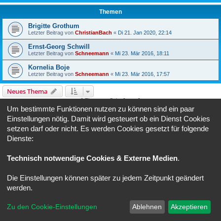
Themen
Brigitte Grothum
Letzter Beitrag von
ChristianBach
«
Di 21. Jan 2020, 22:14
Ernst-Georg Schwill
Letzter Beitrag von
Schneemann
«
Mi 23. Mär 2016, 18:11
Kornelia Boje
Letzter Beitrag von
Schneemann
«
Mi 23. Mär 2016, 17:57
Neues Thema
3 Themen • Seite
1
von
1
Um bestimmte Funktionen nutzen zu können sind ein paar
Gehe zu
Einstellungen nötig. Damit wird gesteuert ob ein Dienst Cookies
setzen darf oder nicht. Es werden Cookies gesetzt für folgende
Dienste:
BERECHTIGUNGEN IN DIESEM FORUM
Du darfst
keine
neuen Themen in diesem Forum erstellen.
Du darfst
keine
Antworten zu Themen in diesem Forum erstellen.
Technisch notwendige Cookies & Externe Medien
.
Du darfst deine Beiträge in diesem Forum
nicht
ändern.
Du darfst deine Beiträge in diesem Forum
nicht
löschen.
Die Einstellungen können später zu jedem Zeitpunkt geändert
Foren-Übersicht
Alle Zeiten sind
UTC+02:00
werden.
Powered by
phpBB
® Forum Software © phpBB Limited
Zu den Cookie-Einstellungen
Ablehnen
Akzeptieren
Deutsche Übersetzung durch
phpBB.de
Datenschutz
|
Nutzungsbedingungen