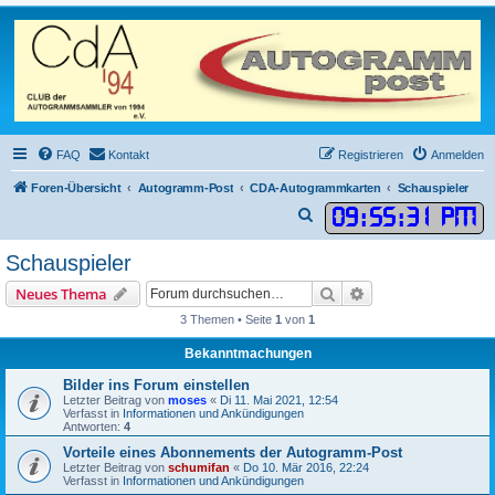
FAQ
Kontakt
Registrieren
Anmelden
Foren-Übersicht
Autogramm-Post
CDA-Autogrammkarten
Schauspieler
09
:
55
:
31 PM
S
u
Schauspieler
c
Suche
Erweiterte Suche
Neues Thema
h
3 Themen • Seite
1
von
1
e
Bekanntmachungen
Bilder ins Forum einstellen
Letzter Beitrag von
moses
«
Di 11. Mai 2021, 12:54
Verfasst in
Informationen und Ankündigungen
Antworten:
4
Vorteile eines Abonnements der Autogramm-Post
Letzter Beitrag von
schumifan
«
Do 10. Mär 2016, 22:24
Verfasst in
Informationen und Ankündigungen