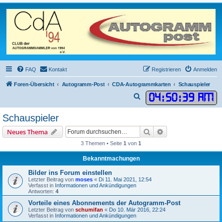
FAQ
Kontakt
Registrieren
Anmelden
Foren-Übersicht
Autogramm-Post
CDA-Autogrammkarten
Schauspieler
04
:
50
:
39 AM
S
u
Schauspieler
c
Suche
Erweiterte Suche
Neues Thema
h
3 Themen • Seite
1
von
1
e
Bekanntmachungen
Bilder ins Forum einstellen
Letzter Beitrag von
moses
«
Di 11. Mai 2021, 12:54
Verfasst in
Informationen und Ankündigungen
Antworten:
4
Vorteile eines Abonnements der Autogramm-Post
Letzter Beitrag von
schumifan
«
Do 10. Mär 2016, 22:24
Verfasst in
Informationen und Ankündigungen