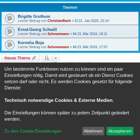
Themen
Brigitte Grothum
Letzter Beitrag von
ChristianBach
«
Di 21. Jan 2020, 22:14
Ernst-Georg Schwill
Letzter Beitrag von
Schneemann
«
Mi 23. Mär 2016, 18:11
Kornelia Boje
Letzter Beitrag von
Schneemann
«
Mi 23. Mär 2016, 17:57
Neues Thema
3 Themen • Seite
1
von
1
Um bestimmte Funktionen nutzen zu können sind ein paar
Gehe zu
Einstellungen nötig. Damit wird gesteuert ob ein Dienst Cookies
setzen darf oder nicht. Es werden Cookies gesetzt für folgende
Dienste:
BERECHTIGUNGEN IN DIESEM FORUM
Du darfst
keine
neuen Themen in diesem Forum erstellen.
Du darfst
keine
Antworten zu Themen in diesem Forum erstellen.
Technisch notwendige Cookies & Externe Medien
.
Du darfst deine Beiträge in diesem Forum
nicht
ändern.
Du darfst deine Beiträge in diesem Forum
nicht
löschen.
Die Einstellungen können später zu jedem Zeitpunkt geändert
Foren-Übersicht
Alle Zeiten sind
UTC+02:00
werden.
Powered by
phpBB
® Forum Software © phpBB Limited
Zu den Cookie-Einstellungen
Ablehnen
Akzeptieren
Deutsche Übersetzung durch
phpBB.de
Datenschutz
|
Nutzungsbedingungen