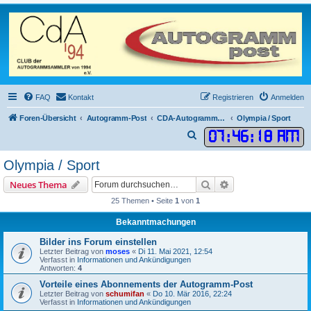
FAQ
Kontakt
Registrieren
Anmelden
Foren-Übersicht
Autogramm-Post
CDA-Autogrammkarten
Olympia / Sport
07
:
46
:
18 AM
S
u
Olympia / Sport
c
Suche
Erweiterte Suche
Neues Thema
h
25 Themen • Seite
1
von
1
e
Bekanntmachungen
Bilder ins Forum einstellen
Letzter Beitrag von
moses
«
Di 11. Mai 2021, 12:54
Verfasst in
Informationen und Ankündigungen
Antworten:
4
Vorteile eines Abonnements der Autogramm-Post
Letzter Beitrag von
schumifan
«
Do 10. Mär 2016, 22:24
Verfasst in
Informationen und Ankündigungen