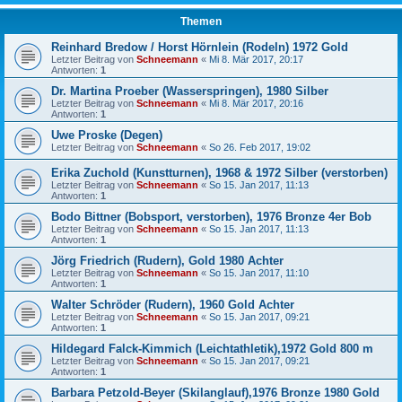
Themen
Reinhard Bredow / Horst Hörnlein (Rodeln) 1972 Gold
Letzter Beitrag von
Schneemann
«
Mi 8. Mär 2017, 20:17
Antworten:
1
Dr. Martina Proeber (Wasserspringen), 1980 Silber
Letzter Beitrag von
Schneemann
«
Mi 8. Mär 2017, 20:16
Antworten:
1
Uwe Proske (Degen)
Letzter Beitrag von
Schneemann
«
So 26. Feb 2017, 19:02
Erika Zuchold (Kunstturnen), 1968 & 1972 Silber (verstorben)
Letzter Beitrag von
Schneemann
«
So 15. Jan 2017, 11:13
Antworten:
1
Bodo Bittner (Bobsport, verstorben), 1976 Bronze 4er Bob
Letzter Beitrag von
Schneemann
«
So 15. Jan 2017, 11:13
Antworten:
1
Jörg Friedrich (Rudern), Gold 1980 Achter
Letzter Beitrag von
Schneemann
«
So 15. Jan 2017, 11:10
Antworten:
1
Walter Schröder (Rudern), 1960 Gold Achter
Letzter Beitrag von
Schneemann
«
So 15. Jan 2017, 09:21
Antworten:
1
Hildegard Falck-Kimmich (Leichtathletik),1972 Gold 800 m
Letzter Beitrag von
Schneemann
«
So 15. Jan 2017, 09:21
Antworten:
1
Barbara Petzold-Beyer (Skilanglauf),1976 Bronze 1980 Gold