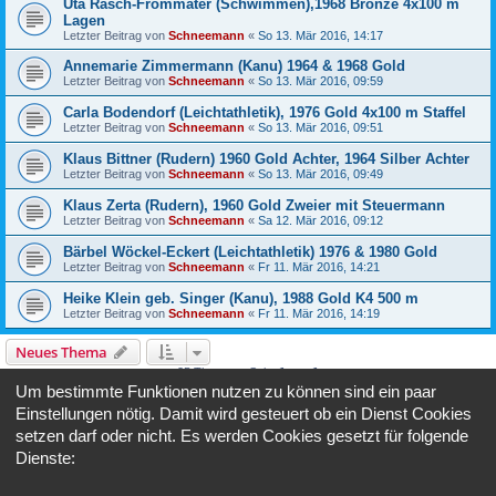
Uta Rasch-Frommater (Schwimmen),1968 Bronze 4x100 m
Lagen
Letzter Beitrag von
Schneemann
«
So 13. Mär 2016, 14:17
Annemarie Zimmermann (Kanu) 1964 & 1968 Gold
Letzter Beitrag von
Schneemann
«
So 13. Mär 2016, 09:59
Carla Bodendorf (Leichtathletik), 1976 Gold 4x100 m Staffel
Letzter Beitrag von
Schneemann
«
So 13. Mär 2016, 09:51
Klaus Bittner (Rudern) 1960 Gold Achter, 1964 Silber Achter
Letzter Beitrag von
Schneemann
«
So 13. Mär 2016, 09:49
Klaus Zerta (Rudern), 1960 Gold Zweier mit Steuermann
Letzter Beitrag von
Schneemann
«
Sa 12. Mär 2016, 09:12
Bärbel Wöckel-Eckert (Leichtathletik) 1976 & 1980 Gold
Letzter Beitrag von
Schneemann
«
Fr 11. Mär 2016, 14:21
Heike Klein geb. Singer (Kanu), 1988 Gold K4 500 m
Letzter Beitrag von
Schneemann
«
Fr 11. Mär 2016, 14:19
Neues Thema
25 Themen • Seite
1
von
1
Um bestimmte Funktionen nutzen zu können sind ein paar
Gehe zu
Einstellungen nötig. Damit wird gesteuert ob ein Dienst Cookies
setzen darf oder nicht. Es werden Cookies gesetzt für folgende
Dienste:
BERECHTIGUNGEN IN DIESEM FORUM
Du darfst
keine
neuen Themen in diesem Forum erstellen.
Du darfst
keine
Antworten zu Themen in diesem Forum erstellen.