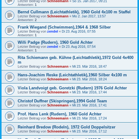
Letzter Beitrag von
Schneemann
«
So 15. Jan 2017, 09:21
Antworten:
1
Bernd Cullmann (Leichtathletik), 1960 Gold 4x100 m Staffel
Letzter Beitrag von
Schneemann
«
Mo 2. Jan 2017, 13:57
Antworten:
2
Frank Wiegand (Schwimmen),1964 & 1968 Silber
Letzter Beitrag von
zendel
«
Di 23. Aug 2016, 07:55
Antworten:
1
Willi Padge (Rudern), 1960 Gold Achter
Letzter Beitrag von
zendel
«
Di 23. Aug 2016, 07:54
Antworten:
1
Rita Schiemann geb. Kühne (Leichtathletik),1972 Gold 4x400
m
Letzter Beitrag von
Schneemann
«
Mi 23. Mär 2016, 18:47
Hans-Joachim Reske (Leichtathletik),1960 Silber 4x100 m
Letzter Beitrag von
Schneemann
«
Mi 23. Mär 2016, 18:24
Viola Landvoigt geb. Goretzki (Rudern) 1976 Gold Achter
Letzter Beitrag von
Schneemann
«
Mi 23. Mär 2016, 17:44
Christof Duffner (Skispringen),1994 Gold Team
Letzter Beitrag von
Schneemann
«
Mi 23. Mär 2016, 17:41
Prof. Hans Lenk (Rudern), 1960 Gold Achter
Letzter Beitrag von
Schneemann
«
Mi 23. Mär 2016, 17:24
Reinhard Bredow (Rodeln), 1972 Gold Doppelsitzer
Letzter Beitrag von
Schneemann
«
Mi 23. Mär 2016, 17:12