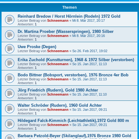
Themen
Reinhard Bredow / Horst Hörnlein (Rodeln) 1972 Gold
Letzter Beitrag von
Schneemann
«
Mi 8. Mär 2017, 20:17
Antworten:
1
Dr. Martina Proeber (Wasserspringen), 1980 Silber
Letzter Beitrag von
Schneemann
«
Mi 8. Mär 2017, 20:16
Antworten:
1
Uwe Proske (Degen)
Letzter Beitrag von
Schneemann
«
So 26. Feb 2017, 19:02
Erika Zuchold (Kunstturnen), 1968 & 1972 Silber (verstorben)
Letzter Beitrag von
Schneemann
«
So 15. Jan 2017, 11:13
Antworten:
1
Bodo Bittner (Bobsport, verstorben), 1976 Bronze 4er Bob
Letzter Beitrag von
Schneemann
«
So 15. Jan 2017, 11:13
Antworten:
1
Jörg Friedrich (Rudern), Gold 1980 Achter
Letzter Beitrag von
Schneemann
«
So 15. Jan 2017, 11:10
Antworten:
1
Walter Schröder (Rudern), 1960 Gold Achter
Letzter Beitrag von
Schneemann
«
So 15. Jan 2017, 09:21
Antworten:
1
Hildegard Falck-Kimmich (Leichtathletik),1972 Gold 800 m
Letzter Beitrag von
Schneemann
«
So 15. Jan 2017, 09:21
Antworten:
1
Barbara Petzold-Beyer (Skilanglauf),1976 Bronze 1980 Gold