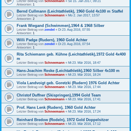
Letzter Beitrag von
Schneemann
«
So 15. Jan 2017, 09:21
Antworten:
1
Bernd Cullmann (Leichtathletik), 1960 Gold 4x100 m Staffel
Letzter Beitrag von
Schneemann
«
Mo 2. Jan 2017, 13:57
Antworten:
2
Frank Wiegand (Schwimmen),1964 & 1968 Silber
Letzter Beitrag von
zendel
«
Di 23. Aug 2016, 07:55
Antworten:
1
Willi Padge (Rudern), 1960 Gold Achter
Letzter Beitrag von
zendel
«
Di 23. Aug 2016, 07:54
Antworten:
1
Rita Schiemann geb. Kühne (Leichtathletik),1972 Gold 4x400
m
Letzter Beitrag von
Schneemann
«
Mi 23. Mär 2016, 18:47
Hans-Joachim Reske (Leichtathletik),1960 Silber 4x100 m
Letzter Beitrag von
Schneemann
«
Mi 23. Mär 2016, 18:24
Viola Landvoigt geb. Goretzki (Rudern) 1976 Gold Achter
Letzter Beitrag von
Schneemann
«
Mi 23. Mär 2016, 17:44
Christof Duffner (Skispringen),1994 Gold Team
Letzter Beitrag von
Schneemann
«
Mi 23. Mär 2016, 17:41
Prof. Hans Lenk (Rudern), 1960 Gold Achter
Letzter Beitrag von
Schneemann
«
Mi 23. Mär 2016, 17:24
Reinhard Bredow (Rodeln), 1972 Gold Doppelsitzer
Letzter Beitrag von
Schneemann
«
Mi 23. Mär 2016, 17:12