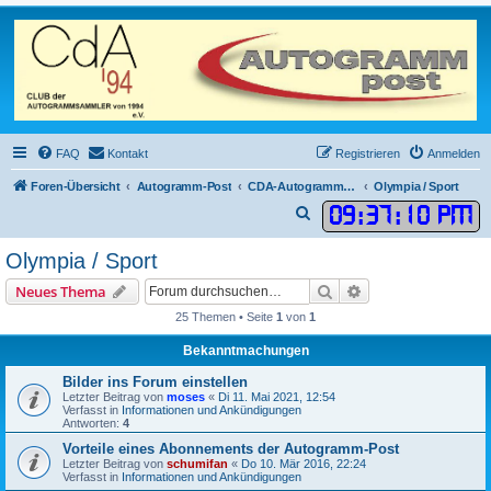
FAQ
Kontakt
Registrieren
Anmelden
Foren-Übersicht
Autogramm-Post
CDA-Autogrammkarten
Olympia / Sport
09
:
37
:
10 PM
S
u
Olympia / Sport
c
Suche
Erweiterte Suche
Neues Thema
h
25 Themen • Seite
1
von
1
e
Bekanntmachungen
Bilder ins Forum einstellen
Letzter Beitrag von
moses
«
Di 11. Mai 2021, 12:54
Verfasst in
Informationen und Ankündigungen
Antworten:
4
Vorteile eines Abonnements der Autogramm-Post
Letzter Beitrag von
schumifan
«
Do 10. Mär 2016, 22:24
Verfasst in
Informationen und Ankündigungen