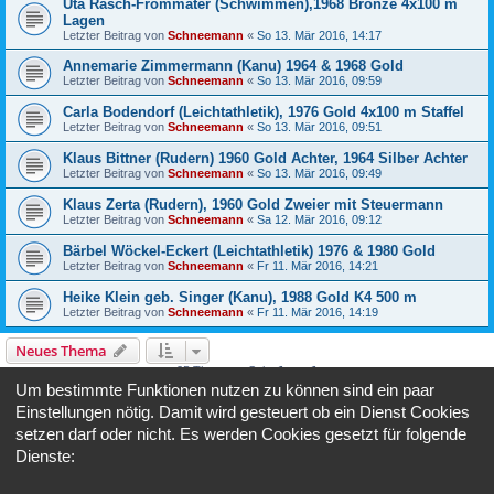
Uta Rasch-Frommater (Schwimmen),1968 Bronze 4x100 m
Lagen
Letzter Beitrag von
Schneemann
«
So 13. Mär 2016, 14:17
Annemarie Zimmermann (Kanu) 1964 & 1968 Gold
Letzter Beitrag von
Schneemann
«
So 13. Mär 2016, 09:59
Carla Bodendorf (Leichtathletik), 1976 Gold 4x100 m Staffel
Letzter Beitrag von
Schneemann
«
So 13. Mär 2016, 09:51
Klaus Bittner (Rudern) 1960 Gold Achter, 1964 Silber Achter
Letzter Beitrag von
Schneemann
«
So 13. Mär 2016, 09:49
Klaus Zerta (Rudern), 1960 Gold Zweier mit Steuermann
Letzter Beitrag von
Schneemann
«
Sa 12. Mär 2016, 09:12
Bärbel Wöckel-Eckert (Leichtathletik) 1976 & 1980 Gold
Letzter Beitrag von
Schneemann
«
Fr 11. Mär 2016, 14:21
Heike Klein geb. Singer (Kanu), 1988 Gold K4 500 m
Letzter Beitrag von
Schneemann
«
Fr 11. Mär 2016, 14:19
Neues Thema
25 Themen • Seite
1
von
1
Um bestimmte Funktionen nutzen zu können sind ein paar
Gehe zu
Einstellungen nötig. Damit wird gesteuert ob ein Dienst Cookies
setzen darf oder nicht. Es werden Cookies gesetzt für folgende
Dienste:
BERECHTIGUNGEN IN DIESEM FORUM
Du darfst
keine
neuen Themen in diesem Forum erstellen.
Du darfst
keine
Antworten zu Themen in diesem Forum erstellen.