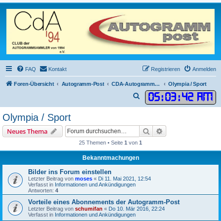
FAQ
Kontakt
Registrieren
Anmelden
Foren-Übersicht
Autogramm-Post
CDA-Autogrammkarten
Olympia / Sport
05
:
03
:
42 AM
S
u
Olympia / Sport
c
Suche
Erweiterte Suche
Neues Thema
h
25 Themen • Seite
1
von
1
e
Bekanntmachungen
Bilder ins Forum einstellen
Letzter Beitrag von
moses
«
Di 11. Mai 2021, 12:54
Verfasst in
Informationen und Ankündigungen
Antworten:
4
Vorteile eines Abonnements der Autogramm-Post
Letzter Beitrag von
schumifan
«
Do 10. Mär 2016, 22:24
Verfasst in
Informationen und Ankündigungen