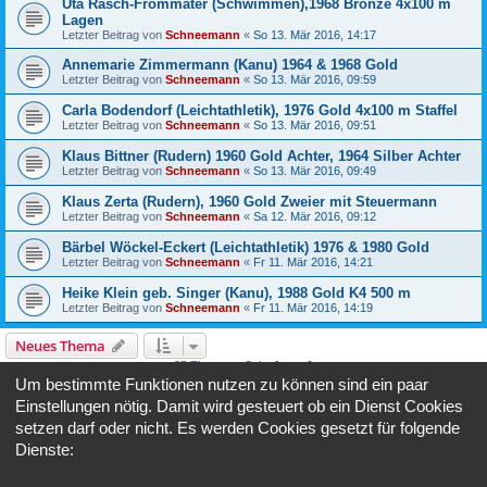
Uta Rasch-Frommater (Schwimmen),1968 Bronze 4x100 m
Lagen
Letzter Beitrag von
Schneemann
«
So 13. Mär 2016, 14:17
Annemarie Zimmermann (Kanu) 1964 & 1968 Gold
Letzter Beitrag von
Schneemann
«
So 13. Mär 2016, 09:59
Carla Bodendorf (Leichtathletik), 1976 Gold 4x100 m Staffel
Letzter Beitrag von
Schneemann
«
So 13. Mär 2016, 09:51
Klaus Bittner (Rudern) 1960 Gold Achter, 1964 Silber Achter
Letzter Beitrag von
Schneemann
«
So 13. Mär 2016, 09:49
Klaus Zerta (Rudern), 1960 Gold Zweier mit Steuermann
Letzter Beitrag von
Schneemann
«
Sa 12. Mär 2016, 09:12
Bärbel Wöckel-Eckert (Leichtathletik) 1976 & 1980 Gold
Letzter Beitrag von
Schneemann
«
Fr 11. Mär 2016, 14:21
Heike Klein geb. Singer (Kanu), 1988 Gold K4 500 m
Letzter Beitrag von
Schneemann
«
Fr 11. Mär 2016, 14:19
Neues Thema
25 Themen • Seite
1
von
1
Um bestimmte Funktionen nutzen zu können sind ein paar
Gehe zu
Einstellungen nötig. Damit wird gesteuert ob ein Dienst Cookies
setzen darf oder nicht. Es werden Cookies gesetzt für folgende
Dienste:
BERECHTIGUNGEN IN DIESEM FORUM
Du darfst
keine
neuen Themen in diesem Forum erstellen.
Du darfst
keine
Antworten zu Themen in diesem Forum erstellen.