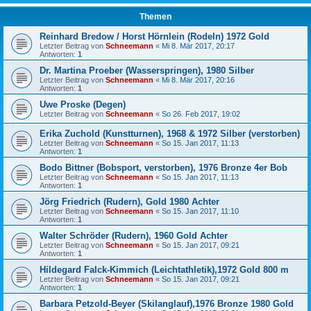
Themen
Reinhard Bredow / Horst Hörnlein (Rodeln) 1972 Gold
Letzter Beitrag von
Schneemann
«
Mi 8. Mär 2017, 20:17
Antworten:
1
Dr. Martina Proeber (Wasserspringen), 1980 Silber
Letzter Beitrag von
Schneemann
«
Mi 8. Mär 2017, 20:16
Antworten:
1
Uwe Proske (Degen)
Letzter Beitrag von
Schneemann
«
So 26. Feb 2017, 19:02
Erika Zuchold (Kunstturnen), 1968 & 1972 Silber (verstorben)
Letzter Beitrag von
Schneemann
«
So 15. Jan 2017, 11:13
Antworten:
1
Bodo Bittner (Bobsport, verstorben), 1976 Bronze 4er Bob
Letzter Beitrag von
Schneemann
«
So 15. Jan 2017, 11:13
Antworten:
1
Jörg Friedrich (Rudern), Gold 1980 Achter
Letzter Beitrag von
Schneemann
«
So 15. Jan 2017, 11:10
Antworten:
1
Walter Schröder (Rudern), 1960 Gold Achter
Letzter Beitrag von
Schneemann
«
So 15. Jan 2017, 09:21
Antworten:
1
Hildegard Falck-Kimmich (Leichtathletik),1972 Gold 800 m
Letzter Beitrag von
Schneemann
«
So 15. Jan 2017, 09:21
Antworten:
1
Barbara Petzold-Beyer (Skilanglauf),1976 Bronze 1980 Gold