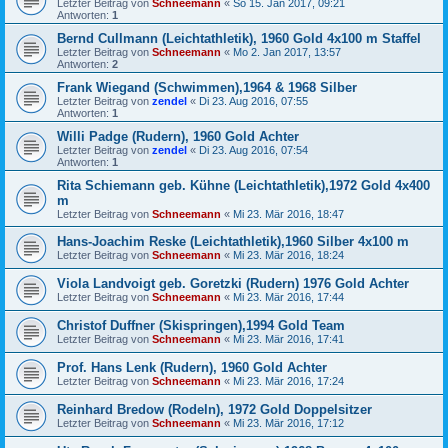
Letzter Beitrag von
Schneemann
«
So 15. Jan 2017, 09:21
Antworten:
1
Bernd Cullmann (Leichtathletik), 1960 Gold 4x100 m Staffel
Letzter Beitrag von
Schneemann
«
Mo 2. Jan 2017, 13:57
Antworten:
2
Frank Wiegand (Schwimmen),1964 & 1968 Silber
Letzter Beitrag von
zendel
«
Di 23. Aug 2016, 07:55
Antworten:
1
Willi Padge (Rudern), 1960 Gold Achter
Letzter Beitrag von
zendel
«
Di 23. Aug 2016, 07:54
Antworten:
1
Rita Schiemann geb. Kühne (Leichtathletik),1972 Gold 4x400
m
Letzter Beitrag von
Schneemann
«
Mi 23. Mär 2016, 18:47
Hans-Joachim Reske (Leichtathletik),1960 Silber 4x100 m
Letzter Beitrag von
Schneemann
«
Mi 23. Mär 2016, 18:24
Viola Landvoigt geb. Goretzki (Rudern) 1976 Gold Achter
Letzter Beitrag von
Schneemann
«
Mi 23. Mär 2016, 17:44
Christof Duffner (Skispringen),1994 Gold Team
Letzter Beitrag von
Schneemann
«
Mi 23. Mär 2016, 17:41
Prof. Hans Lenk (Rudern), 1960 Gold Achter
Letzter Beitrag von
Schneemann
«
Mi 23. Mär 2016, 17:24
Reinhard Bredow (Rodeln), 1972 Gold Doppelsitzer
Letzter Beitrag von
Schneemann
«
Mi 23. Mär 2016, 17:12