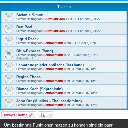
Themen
Stefanie Simon
Letzter Beitrag von
ChristianBach
«
So 17. Feb 2019, 21:27
Bert Beel
Letzter Beitrag von
ChristianBach
«
So 17. Feb 2019, 21:22
Ingrid Raack
Letzter Beitrag von
Schneemann
«
Mo 2. Okt 2017, 12:06
Ohio-Express (Band)
Letzter Beitrag von
Schneemann
«
So 15. Jan 2017, 11:14
Antworten:
1
Lamarotte (niederländische Jazzband)
Letzter Beitrag von
Schneemann
«
Mi 23. Mär 2016, 18:15
Regina Thoss
Letzter Beitrag von
Schneemann
«
Mi 23. Mär 2016, 18:13
Bianca Koch (Sopranistin)
Letzter Beitrag von
Schneemann
«
Mi 23. Mär 2016, 18:03
John Orr (Musiker - The last domino)
Letzter Beitrag von
Schneemann
«
Mi 23. Mär 2016, 17:36
Neues Thema
8 Themen • Seite
1
von
1
Um bestimmte Funktionen nutzen zu können sind ein paar