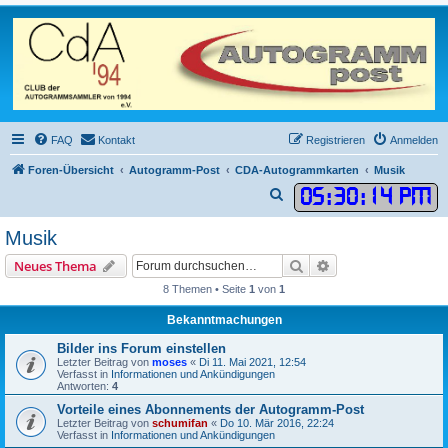
FAQ
Kontakt
Registrieren
Anmelden
Foren-Übersicht
Autogramm-Post
CDA-Autogrammkarten
Musik
05
:
30
:
14 PM
S
u
Musik
c
Suche
Erweiterte Suche
Neues Thema
h
8 Themen • Seite
1
von
1
e
Bekanntmachungen
Bilder ins Forum einstellen
Letzter Beitrag von
moses
«
Di 11. Mai 2021, 12:54
Verfasst in
Informationen und Ankündigungen
Antworten:
4
Vorteile eines Abonnements der Autogramm-Post
Letzter Beitrag von
schumifan
«
Do 10. Mär 2016, 22:24
Verfasst in
Informationen und Ankündigungen