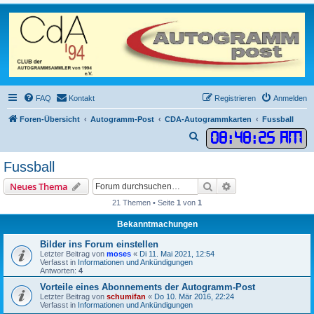
FAQ
Kontakt
Registrieren
Anmelden
Foren-Übersicht
Autogramm-Post
CDA-Autogrammkarten
Fussball
08
:
48
:
25 AM
S
u
Fussball
c
Suche
Erweiterte Suche
Neues Thema
h
21 Themen • Seite
1
von
1
e
Bekanntmachungen
Bilder ins Forum einstellen
Letzter Beitrag von
moses
«
Di 11. Mai 2021, 12:54
Verfasst in
Informationen und Ankündigungen
Antworten:
4
Vorteile eines Abonnements der Autogramm-Post
Letzter Beitrag von
schumifan
«
Do 10. Mär 2016, 22:24
Verfasst in
Informationen und Ankündigungen