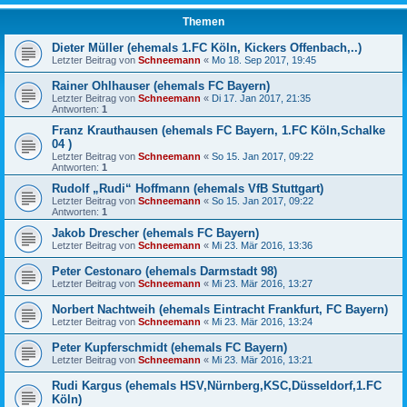
Themen
Dieter Müller (ehemals 1.FC Köln, Kickers Offenbach,..)
Letzter Beitrag von
Schneemann
«
Mo 18. Sep 2017, 19:45
Rainer Ohlhauser (ehemals FC Bayern)
Letzter Beitrag von
Schneemann
«
Di 17. Jan 2017, 21:35
Antworten:
1
Franz Krauthausen (ehemals FC Bayern, 1.FC Köln,Schalke
04 )
Letzter Beitrag von
Schneemann
«
So 15. Jan 2017, 09:22
Antworten:
1
Rudolf „Rudi“ Hoffmann (ehemals VfB Stuttgart)
Letzter Beitrag von
Schneemann
«
So 15. Jan 2017, 09:22
Antworten:
1
Jakob Drescher (ehemals FC Bayern)
Letzter Beitrag von
Schneemann
«
Mi 23. Mär 2016, 13:36
Peter Cestonaro (ehemals Darmstadt 98)
Letzter Beitrag von
Schneemann
«
Mi 23. Mär 2016, 13:27
Norbert Nachtweih (ehemals Eintracht Frankfurt, FC Bayern)
Letzter Beitrag von
Schneemann
«
Mi 23. Mär 2016, 13:24
Peter Kupferschmidt (ehemals FC Bayern)
Letzter Beitrag von
Schneemann
«
Mi 23. Mär 2016, 13:21
Rudi Kargus (ehemals HSV,Nürnberg,KSC,Düsseldorf,1.FC
Köln)