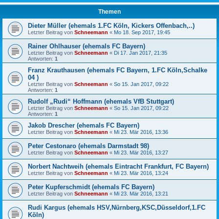
Themen
Dieter Müller (ehemals 1.FC Köln, Kickers Offenbach,..)
Letzter Beitrag von
Schneemann
«
Mo 18. Sep 2017, 19:45
Rainer Ohlhauser (ehemals FC Bayern)
Letzter Beitrag von
Schneemann
«
Di 17. Jan 2017, 21:35
Antworten:
1
Franz Krauthausen (ehemals FC Bayern, 1.FC Köln,Schalke
04 )
Letzter Beitrag von
Schneemann
«
So 15. Jan 2017, 09:22
Antworten:
1
Rudolf „Rudi“ Hoffmann (ehemals VfB Stuttgart)
Letzter Beitrag von
Schneemann
«
So 15. Jan 2017, 09:22
Antworten:
1
Jakob Drescher (ehemals FC Bayern)
Letzter Beitrag von
Schneemann
«
Mi 23. Mär 2016, 13:36
Peter Cestonaro (ehemals Darmstadt 98)
Letzter Beitrag von
Schneemann
«
Mi 23. Mär 2016, 13:27
Norbert Nachtweih (ehemals Eintracht Frankfurt, FC Bayern)
Letzter Beitrag von
Schneemann
«
Mi 23. Mär 2016, 13:24
Peter Kupferschmidt (ehemals FC Bayern)
Letzter Beitrag von
Schneemann
«
Mi 23. Mär 2016, 13:21
Rudi Kargus (ehemals HSV,Nürnberg,KSC,Düsseldorf,1.FC
Köln)