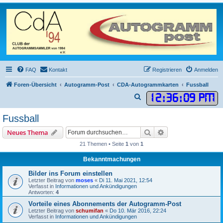
FAQ
Kontakt
Registrieren
Anmelden
Foren-Übersicht
Autogramm-Post
CDA-Autogrammkarten
Fussball
12
:
36
:
10 PM
S
u
Fussball
c
Suche
Erweiterte Suche
Neues Thema
h
21 Themen • Seite
1
von
1
e
Bekanntmachungen
Bilder ins Forum einstellen
Letzter Beitrag von
moses
«
Di 11. Mai 2021, 12:54
Verfasst in
Informationen und Ankündigungen
Antworten:
4
Vorteile eines Abonnements der Autogramm-Post
Letzter Beitrag von
schumifan
«
Do 10. Mär 2016, 22:24
Verfasst in
Informationen und Ankündigungen