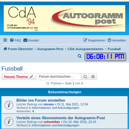
FAQ
Kontakt
Registrieren
Anmelden
Foren-Übersicht
Autogramm-Post
CDA-Autogrammkarten
Fussball
06
:
08
:
11 PM
S
u
Fussball
c
Suche
Erweiterte Suche
Neues Thema
h
21 Themen • Seite
1
von
1
e
Bekanntmachungen
Bilder ins Forum einstellen
Letzter Beitrag von
moses
«
Di 11. Mai 2021, 12:54
Verfasst in
Informationen und Ankündigungen
Antworten:
4
Vorteile eines Abonnements der Autogramm-Post
Letzter Beitrag von
schumifan
«
Do 10. Mär 2016, 22:24
Verfasst in
Informationen und Ankündigungen