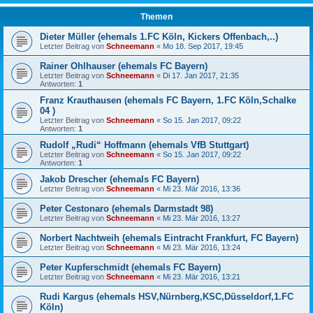
Themen
Dieter Müller (ehemals 1.FC Köln, Kickers Offenbach,..)
Letzter Beitrag von
Schneemann
«
Mo 18. Sep 2017, 19:45
Rainer Ohlhauser (ehemals FC Bayern)
Letzter Beitrag von
Schneemann
«
Di 17. Jan 2017, 21:35
Antworten:
1
Franz Krauthausen (ehemals FC Bayern, 1.FC Köln,Schalke
04 )
Letzter Beitrag von
Schneemann
«
So 15. Jan 2017, 09:22
Antworten:
1
Rudolf „Rudi“ Hoffmann (ehemals VfB Stuttgart)
Letzter Beitrag von
Schneemann
«
So 15. Jan 2017, 09:22
Antworten:
1
Jakob Drescher (ehemals FC Bayern)
Letzter Beitrag von
Schneemann
«
Mi 23. Mär 2016, 13:36
Peter Cestonaro (ehemals Darmstadt 98)
Letzter Beitrag von
Schneemann
«
Mi 23. Mär 2016, 13:27
Norbert Nachtweih (ehemals Eintracht Frankfurt, FC Bayern)
Letzter Beitrag von
Schneemann
«
Mi 23. Mär 2016, 13:24
Peter Kupferschmidt (ehemals FC Bayern)
Letzter Beitrag von
Schneemann
«
Mi 23. Mär 2016, 13:21
Rudi Kargus (ehemals HSV,Nürnberg,KSC,Düsseldorf,1.FC
Köln)