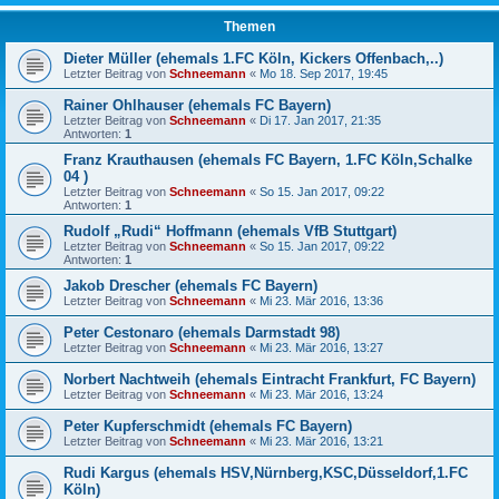
Themen
Dieter Müller (ehemals 1.FC Köln, Kickers Offenbach,..)
Letzter Beitrag von
Schneemann
«
Mo 18. Sep 2017, 19:45
Rainer Ohlhauser (ehemals FC Bayern)
Letzter Beitrag von
Schneemann
«
Di 17. Jan 2017, 21:35
Antworten:
1
Franz Krauthausen (ehemals FC Bayern, 1.FC Köln,Schalke
04 )
Letzter Beitrag von
Schneemann
«
So 15. Jan 2017, 09:22
Antworten:
1
Rudolf „Rudi“ Hoffmann (ehemals VfB Stuttgart)
Letzter Beitrag von
Schneemann
«
So 15. Jan 2017, 09:22
Antworten:
1
Jakob Drescher (ehemals FC Bayern)
Letzter Beitrag von
Schneemann
«
Mi 23. Mär 2016, 13:36
Peter Cestonaro (ehemals Darmstadt 98)
Letzter Beitrag von
Schneemann
«
Mi 23. Mär 2016, 13:27
Norbert Nachtweih (ehemals Eintracht Frankfurt, FC Bayern)
Letzter Beitrag von
Schneemann
«
Mi 23. Mär 2016, 13:24
Peter Kupferschmidt (ehemals FC Bayern)
Letzter Beitrag von
Schneemann
«
Mi 23. Mär 2016, 13:21
Rudi Kargus (ehemals HSV,Nürnberg,KSC,Düsseldorf,1.FC
Köln)