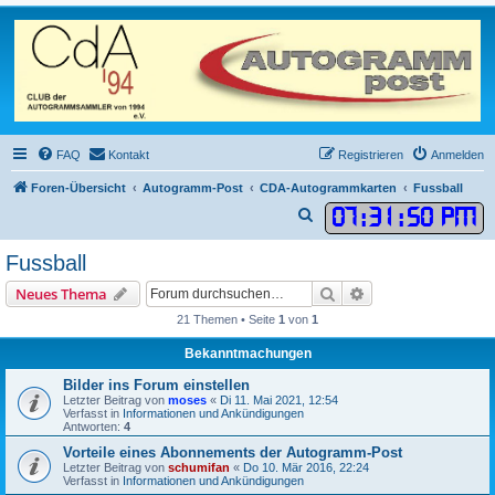
FAQ
Kontakt
Registrieren
Anmelden
Foren-Übersicht
Autogramm-Post
CDA-Autogrammkarten
Fussball
07
:
31
:
50 PM
S
u
Fussball
c
Suche
Erweiterte Suche
Neues Thema
h
21 Themen • Seite
1
von
1
e
Bekanntmachungen
Bilder ins Forum einstellen
Letzter Beitrag von
moses
«
Di 11. Mai 2021, 12:54
Verfasst in
Informationen und Ankündigungen
Antworten:
4
Vorteile eines Abonnements der Autogramm-Post
Letzter Beitrag von
schumifan
«
Do 10. Mär 2016, 22:24
Verfasst in
Informationen und Ankündigungen